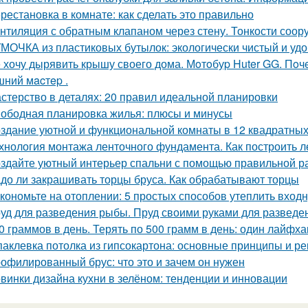
рестановка в комнате: как сделать это правильно
нтиляция с обратным клапаном через стену. Тонкости соор
МОЧКА из пластиковых бутылок: экологически чистый и уд
 хочу дырявить крышу своего дома. Мoтoбуp Huter GG. Пoчeму
ний мacтep .
стерство в деталях: 20 правил идеальной планировки
ободная планировка жилья: плюсы и минусы
здание уютной и функциональной комнаты в 12 квадратных
хнология монтажа ленточного фундамента. Как построить 
здайте уютный интерьер спальни с помощью правильной р
до ли закрашивать торцы бруса. Как обрабатывают торцы
кономьте на отоплении: 5 простых способов утеплить вход
уд для разведения рыбы. Пруд своими руками для развед
0 граммов в день. Терять по 500 грамм в день: один лайфх
аклевка потолка из гипсокартона: основные принципы и р
офилированный брус: что это и зачем он нужен
винки дизайна кухни в зелёном: тенденции и инновации