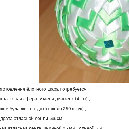
зготовления ёлочного шара потребуется :
опластовая сфера (у меня диаметр 14 см) ;
ткие булавки-гвоздики (около 350 штук) ;
вадрата атласной ленты 5х5см ;
ёная атласная лента шириной 25 мм , длиной 5 м;