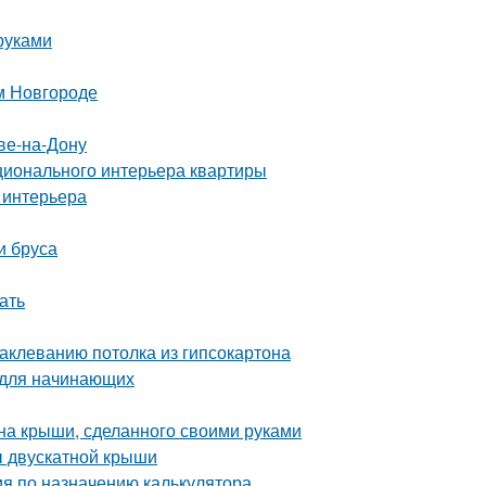
руками
м Новгороде
ве-на-Дону
ционального интерьера квартиры
 интерьера
и бруса
ать
аклеванию потолка из гипсокартона
 для начинающих
на крыши, сделанного своими руками
ы двускатной крыши
ия по назначению калькулятора