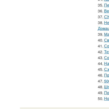
35.
Пе
36.
Ве
37.
СУ
38.
Не
Дoмaш
39.
Ма
40.
Св
41.
Со
42.
Те
43.
Со
44.
На
45.
Сэ
46.
Пр
47.
50
48.
Шп
49.
Пр
50.
Но