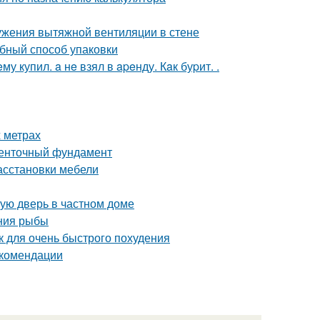
ужения вытяжной вентиляции в стене
обный способ упаковки
 купил. a нe взял в apeнду. Кaк буpит. .
 метрах
ленточный фундамент
асстановки мебели
ную дверь в частном доме
ения рыбы
ак для очень быстрого похудения
екомендации