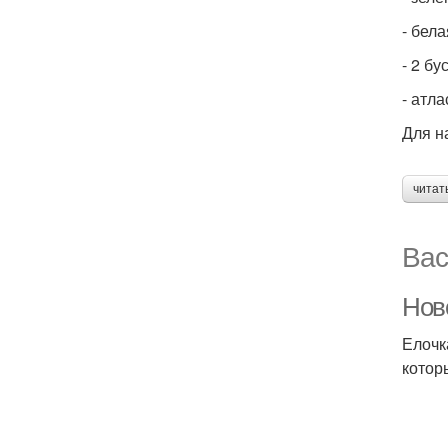
- бел
- 2 б
- атл
Для н
читат
Вас
Нов
Елочк
котор