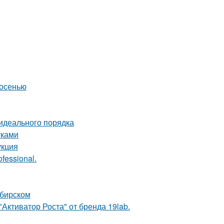
 осенью
идеального порядка
уками
укция
fessional.
ибирском
Активатор Роста" от бренда 19lab.