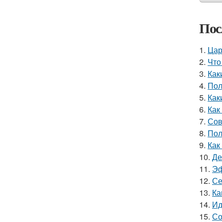
Пос
1.
Цар
2.
Что
3.
Как
4.
Пол
5.
Как
6.
Как
7.
Сов
8.
Пол
9.
Как
10.
Де
11.
Эф
12.
Се
13.
Ка
14.
Ид
15.
Со