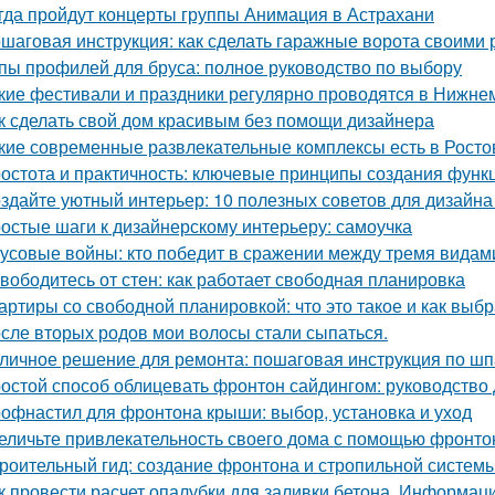
гда пройдут концерты группы Анимация в Астрахани
шаговая инструкция: как сделать гаражные ворота своими 
пы профилей для бруса: полное руководство по выбору
кие фестивали и праздники регулярно проводятся в Нижне
к сделать свой дом красивым без помощи дизайнера
кие современные развлекательные комплексы есть в Росто
остота и практичность: ключевые принципы создания функ
здайте уютный интерьер: 10 полезных советов для дизайна
остые шаги к дизайнерскому интерьеру: самоучка
усовые войны: кто победит в сражении между тремя видам
вободитесь от стен: как работает свободная планировка
артиры со свободной планировкой: что это такое и как выбр
сле вторых родов мои волосы стали сыпаться.
личное решение для ремонта: пошаговая инструкция по шп
остой способ облицевать фронтон сайдингом: руководство
офнастил для фронтона крыши: выбор, установка и уход
еличьте привлекательность своего дома с помощью фронто
роительный гид: создание фронтона и стропильной систем
к провести расчет опалубки для заливки бетона. Информац