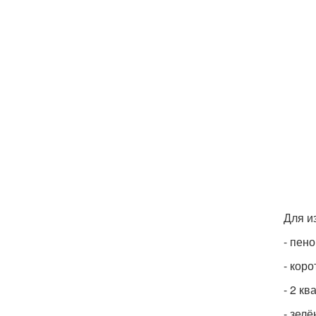
Для и
- пен
- коро
- 2 к
- зел