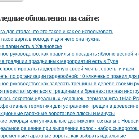
ледние обновления на сайте:
га для стола: что это такое и как ее использовать
 такое царга в комоде и для чего она нужна
ие парки есть в Ульяновске
ное руководство: как правильно посадить яблоню весной и
ие традиции праздничных мероприятий есть в Туле
 спроектировать гардеробную своей мечты: советы и идеи
еты по организации гардеробной: 10 ключевых правил для 
ное руководство: как заделать трещины в дереве своими р
 я перестал мучиться с трещинами в бревнах: полная инстр
люсь секретом идеальных кудряшек - термозащита 19lab Pro
фективные герметики для устранения трещин в древесине
кционные гаражные ворота: все плюсы и минусы
кие рекорды или уникальные достижения связаны с Новос
еальное решение при выпадении волос - набор сывороток "
временные гаражные ворота: как выбрать идеальные