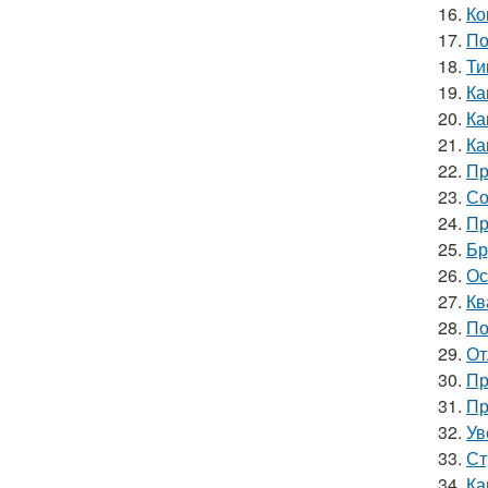
16.
Ко
17.
По
18.
Ти
19.
Ка
20.
Ка
21.
Ка
22.
Пр
23.
Со
24.
Пр
25.
Бр
26.
Ос
27.
Кв
28.
По
29.
От
30.
Пр
31.
Пр
32.
Ув
33.
Ст
34.
Ка