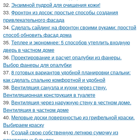
32.
Энзимной пудрой для очищения кожи!
33.
Фронтон из досок: простые способы создания
привлекательного фасада
34.
Сделать сайдинг на фронтон своими руками: простой
способ обновить фасад дома
35.
Теплее и экономнее: 5 способов утеплить входную
дверь в частном доме
36.
Проектирование и расчет опалубки из фанеры.
Выбор фанеры для опалубки
37.
8 готовых вариантов удобной планировки спальни:
как сделать спальню комфортной и удобной
38.
Вентиляция санузла и кухни через стену.
Вентиляционная конструкция в туалете
39.
Вентиляция через наружную стену в честном доме.
Вентиляция в частном доме
40.
Меловые доски поверхностью из грифельной краски.
Выбираем краску
41.
Создай свою собственную летнюю сумочку из
пластиковых бутылок