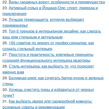
22.
Виды гаражных ворот: особенности и преимущества
23.
Активный отдых в Йошкар-Оле: спорт, природа и
приключения
24.
Лучшая термозащита, которую выбирают
парикмахеры!
25.
Топ-5 трендов в интерьерном дизайне: как сделать
ваш дом стильным и актуальным
26.
150 советов по декору от профессионалов: как
создать стильный интерьер
27.
Простота и практичность: ключевые принципы
создания функционального интерьера квартиры
28.
Стиль интерьера: как выбрать то, что подходит
именно вам
29.
Безумная идея: как сочетать белую кухню и зеленые
стены
30.
Хочешь очистить поры и избавиться от черных
точек?
31.
Как выбрать двери для гардеробной комнаты:
основные советы и рекомендации