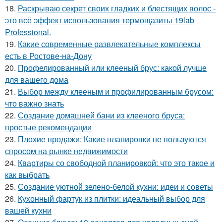
18.
Раскрываю секрет своих гладких и блестящих волос -
это всё эффект использования термощазиты 19lab
Professional.
19.
Какие современные развлекательные комплексы
есть в Ростове-на-Дону
20.
Профелированный или клееный брус: какой лучше
для вашего дома
21.
Выбор между клееным и профилированным брусом:
что важно знать
22.
Создание домашней бани из клееного бруса:
простые рекомендации
23.
Плохие продажи: Какие планировки не пользуются
спросом на рынке недвижимости
24.
Квартиры со свободной планировкой: что это такое и
как выбрать
25.
Создание уютной зелено-белой кухни: идеи и советы
26.
Кухонный фартук из плитки: идеальный выбор для
вашей кухни