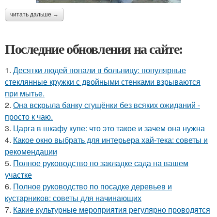
читать дальше →
Последние обновления на сайте:
1.
Десятки людей попали в больницу: популярные
стеклянные кружки с двойными стенками взрываются
при мытье.
2.
Она вскрыла банку сгущёнки без всяких ожиданий -
просто к чаю.
3.
Царга в шкафу купе: что это такое и зачем она нужна
4.
Какое окно выбрать для интерьера хай-тека: советы и
рекомендации
5.
Полное руководство по закладке сада на вашем
участке
6.
Полное руководство по посадке деревьев и
кустарников: советы для начинающих
7.
Какие культурные мероприятия регулярно проводятся