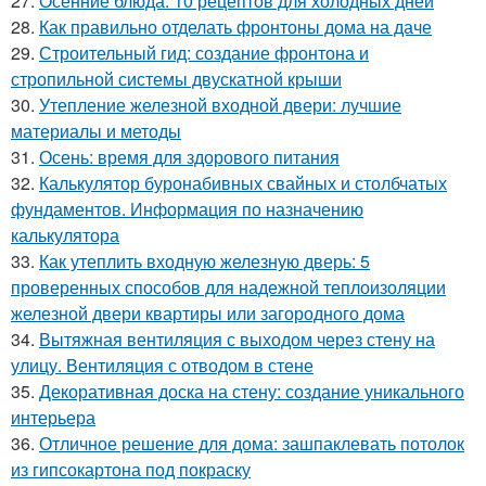
27.
Осенние блюда: 10 рецептов для холодных дней
28.
Как правильно отделать фронтоны дома на даче
29.
Строительный гид: создание фронтона и
стропильной системы двускатной крыши
30.
Утепление железной входной двери: лучшие
материалы и методы
31.
Осень: время для здорового питания
32.
Калькулятор буронабивных свайных и столбчатых
фундаментов. Информация по назначению
калькулятора
33.
Как утеплить входную железную дверь: 5
проверенных способов для надежной теплоизоляции
железной двери квартиры или загородного дома
34.
Вытяжная вентиляция с выходом через стену на
улицу. Вентиляция с отводом в стене
35.
Декоративная доска на стену: создание уникального
интерьера
36.
Отличное решение для дома: зашпаклевать потолок
из гипсокартона под покраску