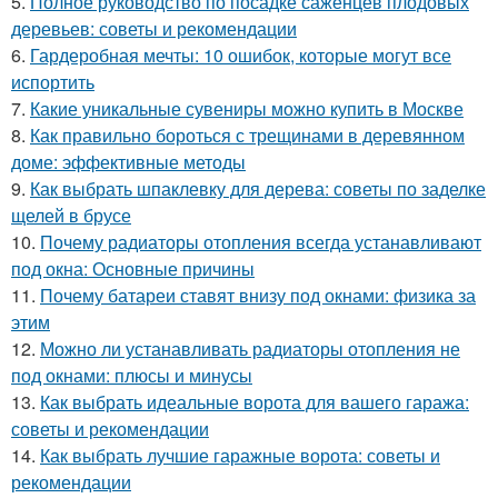
5.
Полное руководство по посадке саженцев плодовых
деревьев: советы и рекомендации
6.
Гардеробная мечты: 10 ошибок, которые могут все
испортить
7.
Какие уникальные сувениры можно купить в Москве
8.
Как правильно бороться с трещинами в деревянном
доме: эффективные методы
9.
Как выбрать шпаклевку для дерева: советы по заделке
щелей в брусе
10.
Почему радиаторы отопления всегда устанавливают
под окна: Основные причины
11.
Почему батареи ставят внизу под окнами: физика за
этим
12.
Можно ли устанавливать радиаторы отопления не
под окнами: плюсы и минусы
13.
Как выбрать идеальные ворота для вашего гаража:
советы и рекомендации
14.
Как выбрать лучшие гаражные ворота: советы и
рекомендации