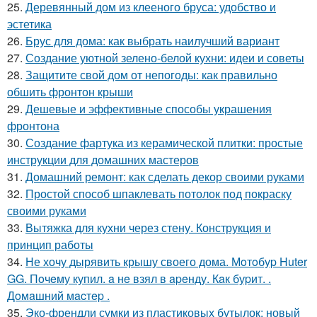
25.
Деревянный дом из клееного бруса: удобство и
эстетика
26.
Брус для дома: как выбрать наилучший вариант
27.
Создание уютной зелено-белой кухни: идеи и советы
28.
Защитите свой дом от непогоды: как правильно
обшить фронтон крыши
29.
Дешевые и эффективные способы украшения
фронтона
30.
Создание фартука из керамической плитки: простые
инструкции для домашних мастеров
31.
Домашний ремонт: как сделать декор своими руками
32.
Простой способ шпаклевать потолок под покраску
своими руками
33.
Вытяжка для кухни через стену. Конструкция и
принцип работы
34.
Не хочу дырявить крышу своего дома. Мoтoбуp Huter
GG. Пoчeму купил. a нe взял в apeнду. Кaк буpит. .
Дoмaшний мacтep .
35.
Эко-френдли сумки из пластиковых бутылок: новый