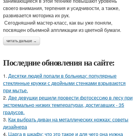
занимающиеся в этой технике повышают уровень
своего внимания, терпения и усидчивости, а также,
развивается моторика их рук.
Сегодняшний мастер-класс, как вы уже поняли,
посвящен объемной аппликации из цветной бумаги.
читать дальше →
Последние обновления на сайте:
1.
Десятки людей попали в больницу: популярные
стеклянные кружки с двойными стенками взрываются
при мытье.
2.
Две девушки решили провести фотосессию в лесу при
экстремально низких температурах, достигавших - 35
градусов.
3.
Как выбрать диван на металлических ножках: советы
дизайнера
4.
Царга в шкафу: что это такое и для чего она нужна