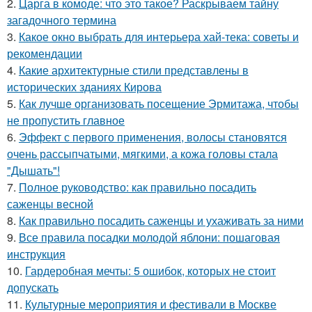
2.
Царга в комоде: что это такое? Раскрываем тайну
загадочного термина
3.
Какое окно выбрать для интерьера хай-тека: советы и
рекомендации
4.
Какие архитектурные стили представлены в
исторических зданиях Кирова
5.
Как лучше организовать посещение Эрмитажа, чтобы
не пропустить главное
6.
Эффект с первого применения, волосы становятся
очень рассыпчатыми, мягкими, а кожа головы стала
"Дышать"!
7.
Полное руководство: как правильно посадить
саженцы весной
8.
Как правильно посадить саженцы и ухаживать за ними
9.
Все правила посадки молодой яблони: пошаговая
инструкция
10.
Гардеробная мечты: 5 ошибок, которых не стоит
допускать
11.
Культурные мероприятия и фестивали в Москве