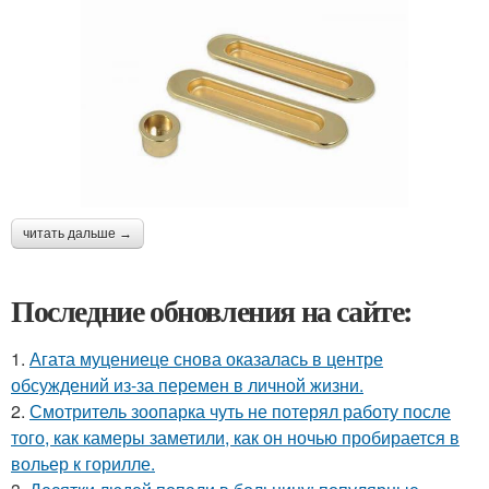
читать дальше →
Последние обновления на сайте:
1.
Агата муцениеце снова оказалась в центре
обсуждений из-за перемен в личной жизни.
2.
Смотритель зоопарка чуть не потерял работу после
того, как камеры заметили, как он ночью пробирается в
вольер к горилле.