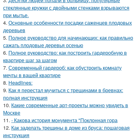
3.
Десятки людей попали в больницу: популярные
стеклянные кружки с двойными стенками взрываются
при мытье.
4.
Основные особенности посадки саженцев плодовых
деревьев
5.
Полное руководство для начинающих: как правильно
сажать плодовые деревья осенью
6.
Полное руководство: как построить гардеробную в
квартире шаг за шагом
7.
Современный гардероб: как обустроить комнату
мечты в вашей квартире
8.
Headlines:
9.
Как я перестал мучиться с трещинами в бревнах:
полная инструкция
10.
Какие современные арт-проекты можно увидеть в
Москве
11.
- Какова история монумента "Поклонная гора
12.
Как заделать трещины в доме из бруса: пошаговая
инструкция