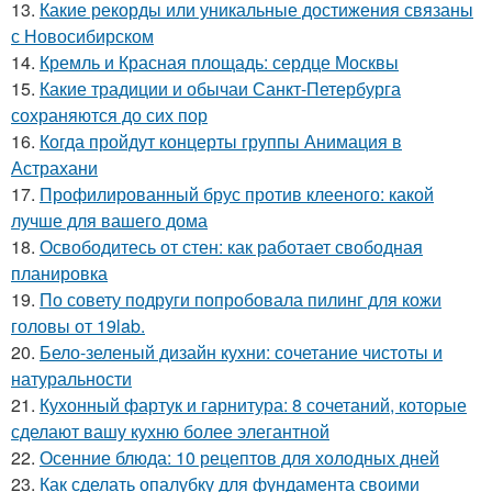
13.
Какие рекорды или уникальные достижения связаны
с Новосибирском
14.
Кремль и Красная площадь: сердце Москвы
15.
Какие традиции и обычаи Санкт-Петербурга
сохраняются до сих пор
16.
Когда пройдут концерты группы Анимация в
Астрахани
17.
Профилированный брус против клееного: какой
лучше для вашего дома
18.
Освободитесь от стен: как работает свободная
планировка
19.
По совету подруги попробовала пилинг для кожи
головы от 19lab.
20.
Бело-зеленый дизайн кухни: сочетание чистоты и
натуральности
21.
Кухонный фартук и гарнитура: 8 сочетаний, которые
сделают вашу кухню более элегантной
22.
Осенние блюда: 10 рецептов для холодных дней
23.
Как сделать опалубку для фундамента своими