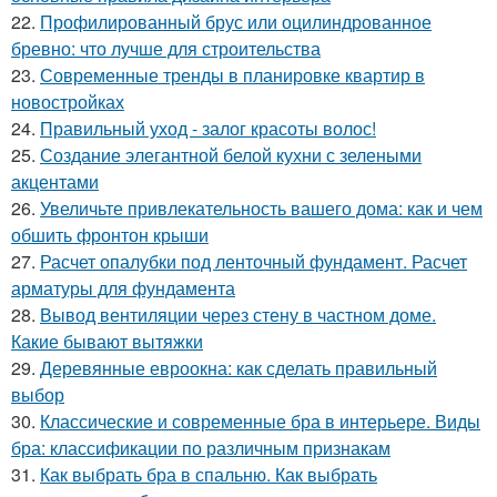
22.
Профилированный брус или оцилиндрованное
бревно: что лучше для строительства
23.
Современные тренды в планировке квартир в
новостройках
24.
Правильный уход - залог красоты волос!
25.
Создание элегантной белой кухни с зелеными
акцентами
26.
Увеличьте привлекательность вашего дома: как и чем
обшить фронтон крыши
27.
Расчет опалубки под ленточный фундамент. Расчет
арматуры для фундамента
28.
Вывод вентиляции через стену в частном доме.
Какие бывают вытяжки
29.
Деревянные евроокна: как сделать правильный
выбор
30.
Классические и современные бра в интерьере. Виды
бра: классификации по различным признакам
31.
Как выбрать бра в спальню. Как выбрать