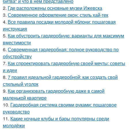
битва" и что в нем представлено
2.
Где расположены основные музеи Ижевска
3.
Современное оформление окон: стиль хай-тек
4.
Все правила посадки молодой яблони: пошаговая
инструкция
5.
Как обустроить гардеробную: варианты для максимум
вместимости
6.
Современная гардеробная: полное руководство по
обустройству
7.
Как спроектировать гардеробную своей мечты: советы
и идеи
8.
7 правил идеальной гардеробной: как создать свой
стильный уголок
9.
Как организовать гардеробную даже в самой
маленькой квартире
10.
Гардеробная система своими руками: пошаговое
руководство
11.
Какие ночные клубы и бары популярны среди
молодёжи