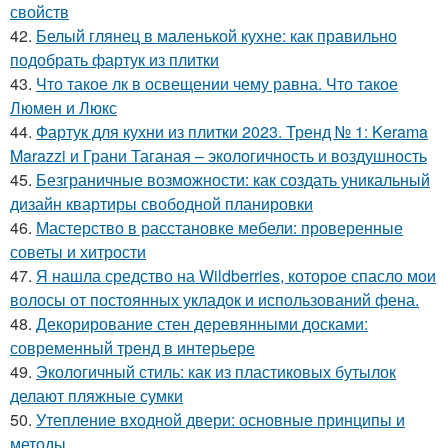
свойств
42.
Белый глянец в маленькой кухне: как правильно
подобрать фартук из плитки
43.
Что такое лк в освещении чему равна. Что такое
Люмен и Люкс
44.
Фартук для кухни из плитки 2023. Тренд № 1: Kerama
Marazzi и Грани Таганая – экологичность и воздушность
45.
Безграничные возможности: как создать уникальный
дизайн квартиры свободной планировки
46.
Мастерство в расстановке мебели: проверенные
советы и хитрости
47.
Я нашла средство на Wildberries, которое спасло мои
волосы от постоянных укладок и использований фена.
48.
Декорирование стен деревянными досками:
современный тренд в интерьере
49.
Экологичный стиль: как из пластиковых бутылок
делают пляжные сумки
50.
Утепление входной двери: основные принципы и
методы