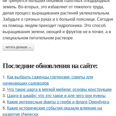
не требуется больших объемов пахотных плодородных
земель. Во-вторых, это избавляет от тяжелого труда,
делая процесс выращивания растений увлекательным.
Забудьте о грязных руках и о больной пояснице. Сегодня
на помощь людям приходит гидропоника. Это способ
выращивания зелени, овощей и фруктов не в почве, а в
специальном питательном растворе.
читать дальше →
Последние обновления на сайте:
1.
Как выбрать саженцы гортензии: советы для
начинающих садоводов
2.
Что такое царга в мягкой мебели: основы конструкции
3.
Царги в шкафу: что это такое и для чего они нужны
4.
Какие интересные факты о гербе и флаге Оренбурга
5.
Какие исторические события оказали влияние на
развитие Ижевска