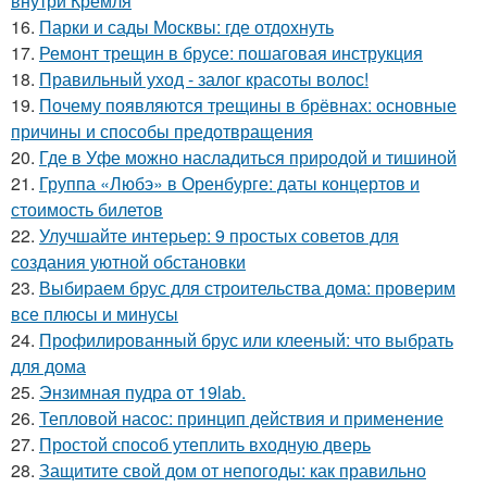
внутри Кремля
16.
Парки и сады Москвы: где отдохнуть
17.
Ремонт трещин в брусе: пошаговая инструкция
18.
Правильный уход - залог красоты волос!
19.
Почему появляются трещины в брёвнах: основные
причины и способы предотвращения
20.
Где в Уфе можно насладиться природой и тишиной
21.
Группа «Любэ» в Оренбурге: даты концертов и
стоимость билетов
22.
Улучшайте интерьер: 9 простых советов для
создания уютной обстановки
23.
Выбираем брус для строительства дома: проверим
все плюсы и минусы
24.
Профилированный брус или клееный: что выбрать
для дома
25.
Энзимная пудра от 19lab.
26.
Тепловой насос: принцип действия и применение
27.
Простой способ утеплить входную дверь
28.
Защитите свой дом от непогоды: как правильно