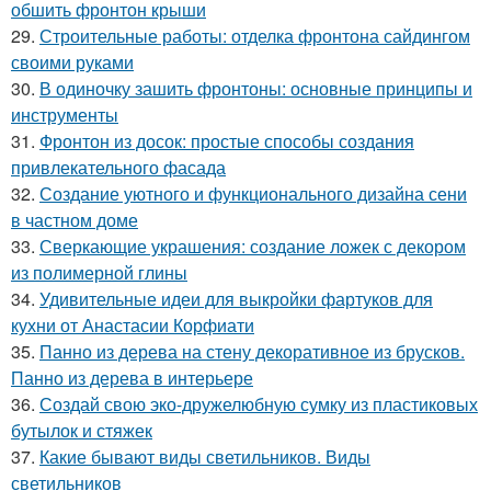
обшить фронтон крыши
29.
Строительные работы: отделка фронтона сайдингом
своими руками
30.
В одиночку зашить фронтоны: основные принципы и
инструменты
31.
Фронтон из досок: простые способы создания
привлекательного фасада
32.
Создание уютного и функционального дизайна сени
в частном доме
33.
Сверкающие украшения: создание ложек с декором
из полимерной глины
34.
Удивительные идеи для выкройки фартуков для
кухни от Анастасии Корфиати
35.
Панно из дерева на стену декоративное из брусков.
Панно из дерева в интерьере
36.
Создай свою эко-дружелюбную сумку из пластиковых
бутылок и стяжек
37.
Какие бывают виды светильников. Виды
светильников