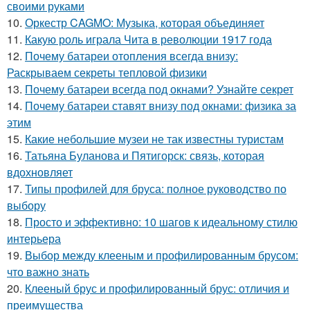
своими руками
10.
Оркестр CAGMO: Музыка, которая объединяет
11.
Какую роль играла Чита в революции 1917 года
12.
Почему батареи отопления всегда внизу:
Раскрываем секреты тепловой физики
13.
Почему батареи всегда под окнами? Узнайте секрет
14.
Почему батареи ставят внизу под окнами: физика за
этим
15.
Какие небольшие музеи не так известны туристам
16.
Татьяна Буланова и Пятигорск: связь, которая
вдохновляет
17.
Типы профилей для бруса: полное руководство по
выбору
18.
Просто и эффективно: 10 шагов к идеальному стилю
интерьера
19.
Выбор между клееным и профилированным брусом:
что важно знать
20.
Клееный брус и профилированный брус: отличия и
преимущества