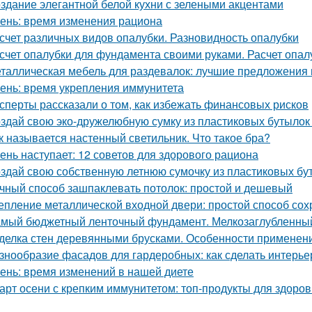
здание элегантной белой кухни с зелеными акцентами
ень: время изменения рациона
счет различных видов опалубки. Разновидность опалубки
счет опалубки для фундамента своими руками. Расчет опа
таллическая мебель для раздевалок: лучшие предложения 
ень: время укрепления иммунитета
сперты рассказали о том, как избежать финансовых рисков
здай свою эко-дружелюбную сумку из пластиковых бутылок 
к называется настенный светильник. Что такое бра?
ень наступает: 12 советов для здорового рациона
здай свою собственную летнюю сумочку из пластиковых бу
чный способ зашпаклевать потолок: простой и дешевый
епление металлической входной двери: простой способ сох
мый бюджетный ленточный фундамент. Мелкозаглубленны
делка стен деревянными брусками. Особенности применен
знообразие фасадов для гардеробных: как сделать интерь
ень: время изменений в нашей диете
арт осени с крепким иммунитетом: топ-продукты для здоров