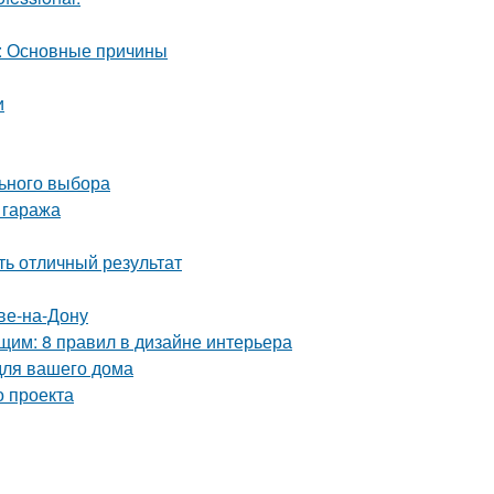
а: Основные причины
и
льного выбора
 гаража
ть отличный результат
ве-на-Дону
им: 8 правил в дизайне интерьера
для вашего дома
о проекта