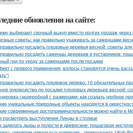
ь дальше →
ледние обновления на сайте:
ему выбирают срочный выкуп вместо долгих продаж через 
езные советы: как правильно ухаживать за саженцами вес
 правильно посадить плодовые деревья весной: советы дл
 правильно посадить саженцы деревьев и кустарников: пош
ный гид по уходу за саженцами после посадки
ект с первого применения, волосы становятся очень рассы
ть"!
 правильно посадить плодовое дерево: 10 обязательных пр
ное руководство по посадке плодовых деревьев весной: с
нировка гардеробной с размерами: как создать удобное пр
кие уникальные природные объекты находятся в окрестнос
кие современные достопримечательности можно найти в М
е посмотреть выступления Линды в столице
к заделать дыры и полости в древесине: пошаговая инстру
люсь секретом идеальных кудряшек - термозащита 19lab Pro