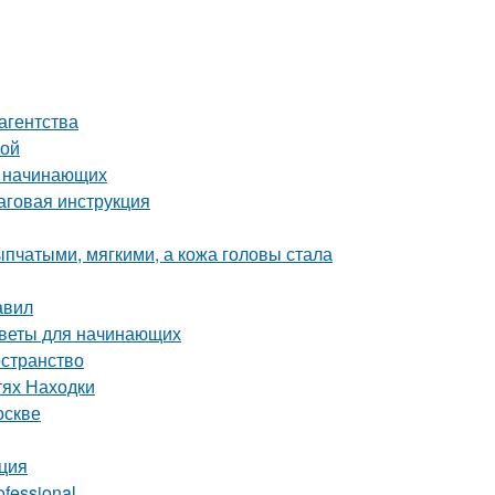
агентства
ной
я начинающих
аговая инструкция
пчатыми, мягкими, а кожа головы стала
авил
оветы для начинающих
остранство
тях Находки
оскве
кция
fessional.