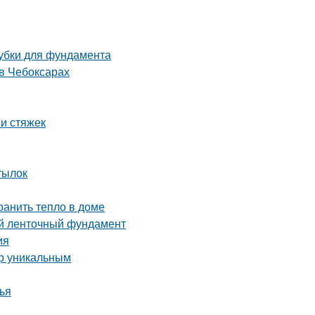
лубки для фундамента
в Чебоксарах
и стяжек
тылок
ранить тепло в доме
й ленточный фундамент
ия
ер уникальным
ья