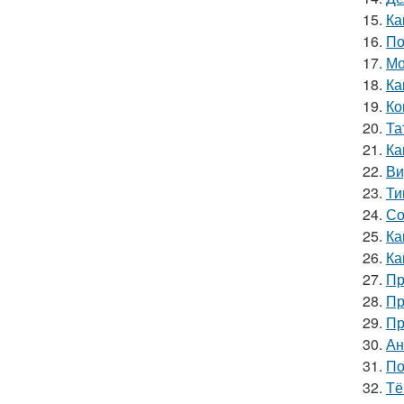
15.
Ка
16.
По
17.
Мо
18.
Ка
19.
Ко
20.
Та
21.
Ка
22.
Ви
23.
Ти
24.
Со
25.
Ка
26.
Ка
27.
Пр
28.
Пр
29.
Пр
30.
Ан
31.
По
32.
Тё