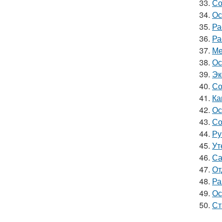
33.
Со
34.
Ос
35.
Ра
36.
Ра
37.
Ме
38.
Ос
39.
Эк
40.
Со
41.
Ка
42.
Ос
43.
Со
44.
Ру
45.
Ут
46.
Са
47.
От
48.
Ра
49.
Ос
50.
Ст