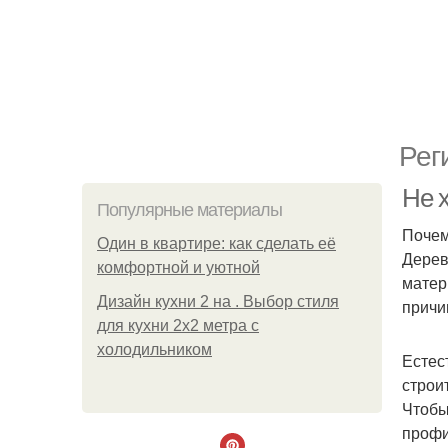
Рег
Не х
Популярные материалы
Почем
Один в квартире: как сделать её
Дерев
комфортной и уютной
матер
Дизайн кухни 2 на . Выбор стиля
причи
для кухни 2х2 метра с
холодильником
Естес
строи
Чтобы
профи