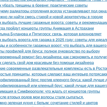
к убрать трещины в бревне: практические советы
чему радиаторы отопления всегда устанавливают под окн
жно ли найти смесь старой и новой архитектуры в городе
к выбрать лучшие гаражные ворота: советы и рекомендаци
гда пройдут концерты группы Анимация в Астрахани
тьяна Буланова и Пятигорск: связь, которая вдохновляет
к выбрать ворота для гаража в 2025 году: советы для идеа
ды и особенности гаражных ворот: что выбрать для вашего
пы профилей для бруса: полное руководство по выбору
временный ремонт без дизайнера: как сэкономить и получи
к сделать свой дом красивым без помощи дизайнера
кие современные развлекательные комплексы есть в Росто
остые принципы, которые сделают ваш интерьер потрясающ
офилированный брус против клееного бруса: какой лучше 
офилированный или клееный брус: какой лучше для вашег
имация в Симферополе: что ждать от концертов группы
сле вторых родов мои волосы стали сыпаться.
мно-зеленая кухня с белым: сочетание стилей и цветов