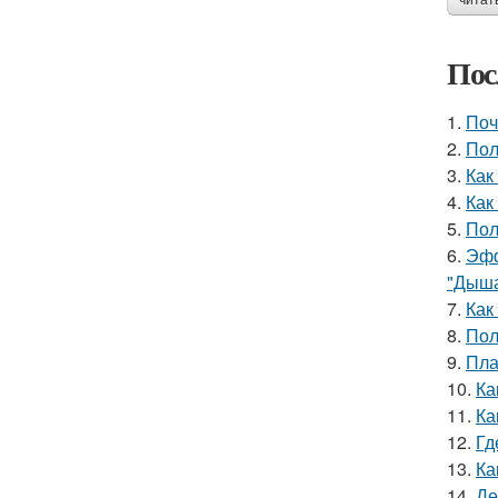
читат
Пос
1.
Поч
2.
Пол
3.
Как
4.
Как
5.
Пол
6.
Эфф
"Дыша
7.
Как
8.
Пол
9.
Пла
10.
Ка
11.
Ка
12.
Гд
13.
Ка
14.
Де