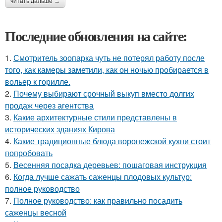
читать дальше →
Последние обновления на сайте:
1.
Смотритель зоопарка чуть не потерял работу после
того, как камеры заметили, как он ночью пробирается в
вольер к горилле.
2.
Почему выбирают срочный выкуп вместо долгих
продаж через агентства
3.
Какие архитектурные стили представлены в
исторических зданиях Кирова
4.
Какие традиционные блюда воронежской кухни стоит
попробовать
5.
Весенняя посадка деревьев: пошаговая инструкция
6.
Когда лучше сажать саженцы плодовых культур:
полное руководство
7.
Полное руководство: как правильно посадить
саженцы весной