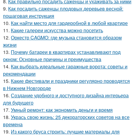
8.
Как правильно посадить саженцы и ухаживать за ними
9.
Как посадить саженцы плодовых деревьев весной:
пошаговая инструкция
10.
Как найти место для гардеробной в любой квартире
11.
Какие галереи искусства можно посетить
12.
Оркестр CAGMO: где музыка становится образом
жизни
13.
Почему батареи в квартирах устанавливают под
окном: Основные причины и преимущества
14.
Как выбрать идеальные гаражные ворота: советы и
рекомендации
15.
Какие фестивали и праздники регулярно проводятся
в Нижнем Новгороде
16.
Создание удобного и доступного дизайна интерьера
для будущего
17.
Умный ремонт: как экономить деньги и время
18.
Укрась свою жизнь: 25 декораторских советов на все
времена
19.
Из какого бруса строить: лучшие материалы для