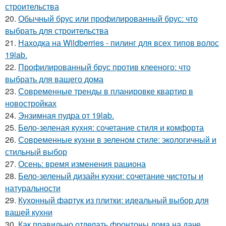
строительства
20.
Обычный брус или профилированный брус: что
выбрать для строительства
21.
Находка на Wildberries - пилинг для всех типов волос
19lab.
22.
Профилированный брус против клееного: что
выбрать для вашего дома
23.
Современные тренды в планировке квартир в
новостройках
24.
Энзимная пудра от 19lab.
25.
Бело-зеленая кухня: сочетание стиля и комфорта
26.
Современные кухни в зеленом стиле: экологичный и
стильный выбор
27.
Осень: время изменения рациона
28.
Бело-зеленый дизайн кухни: сочетание чистоты и
натуральности
29.
Кухонный фартук из плитки: идеальный выбор для
вашей кухни
30.
Как правильно отделать фронтоны дома на даче