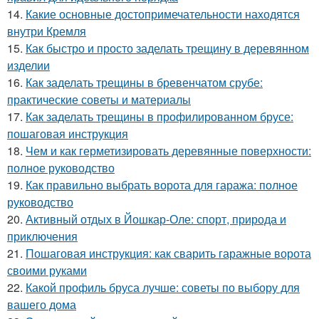
14.
Какие основные достопримечательности находятся
внутри Кремля
15.
Как быстро и просто заделать трещину в деревянном
изделии
16.
Как заделать трещины в бревенчатом срубе:
практические советы и материалы
17.
Как заделать трещины в профилированном брусе:
пошаговая инструкция
18.
Чем и как герметизировать деревянные поверхности:
полное руководство
19.
Как правильно выбрать ворота для гаража: полное
руководство
20.
Активный отдых в Йошкар-Оле: спорт, природа и
приключения
21.
Пошаговая инструкция: как сварить гаражные ворота
своими руками
22.
Какой профиль бруса лучше: советы по выбору для
вашего дома