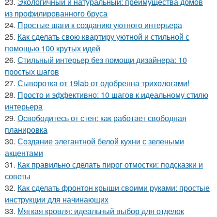
23.
Экологичный и натуральный: преимущества домов
из профилированного бруса
24.
Простые шаги к созданию уютного интерьера
25.
Как сделать свою квартиру уютной и стильной с
помощью 100 крутых идей
26.
Стильный интерьер без помощи дизайнера: 10
простых шагов
27.
Сыворотка от 19lab от одобренна трихологами!
28.
Просто и эффективно: 10 шагов к идеальному стилю
интерьера
29.
Освободитесь от стен: как работает свободная
планировка
30.
Создание элегантной белой кухни с зелеными
акцентами
31.
Как правильно сделать пирог отмостки: подсказки и
советы
32.
Как сделать фронтон крыши своими руками: простые
инструкции для начинающих
33.
Мягкая кровля: идеальный выбор для отделок