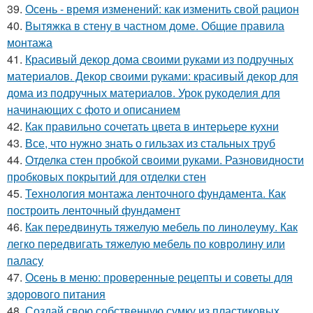
39.
Осень - время изменений: как изменить свой рацион
40.
Вытяжка в стену в частном доме. Общие правила
монтажа
41.
Красивый декор дома своими руками из подручных
материалов. Декор своими руками: красивый декор для
дома из подручных материалов. Урок рукоделия для
начинающих с фото и описанием
42.
Как правильно сочетать цвета в интерьере кухни
43.
Все, что нужно знать о гильзах из стальных труб
44.
Отделка стен пробкой своими руками. Разновидности
пробковых покрытий для отделки стен
45.
Технология монтажа ленточного фундамента. Как
построить ленточный фундамент
46.
Как передвинуть тяжелую мебель по линолеуму. Как
легко передвигать тяжелую мебель по ковролину или
паласу
47.
Осень в меню: проверенные рецепты и советы для
здорового питания
48.
Создай свою собственную сумку из пластиковых