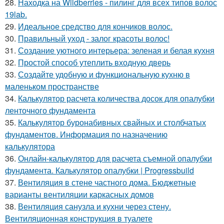
28.
Находка на Wildberries - пилинг для всех типов волос
19lab.
29.
Идеальное средство для кончиков волос.
30.
Правильный уход - залог красоты волос!
31.
Создание уютного интерьера: зеленая и белая кухня
32.
Простой способ утеплить входную дверь
33.
Создайте удобную и функциональную кухню в
маленьком пространстве
34.
Калькулятор расчета количества досок для опалубки
ленточного фундамента
35.
Калькулятор буронабивных свайных и столбчатых
фундаментов. Информация по назначению
калькулятора
36.
Онлайн-калькулятор для расчета съемной опалубки
фундамента. Калькулятор опалубки | Progressbuild
37.
Вентиляция в стене частного дома. Бюджетные
варианты вентиляции каркасных домов
38.
Вентиляция санузла и кухни через стену.
Вентиляционная конструкция в туалете