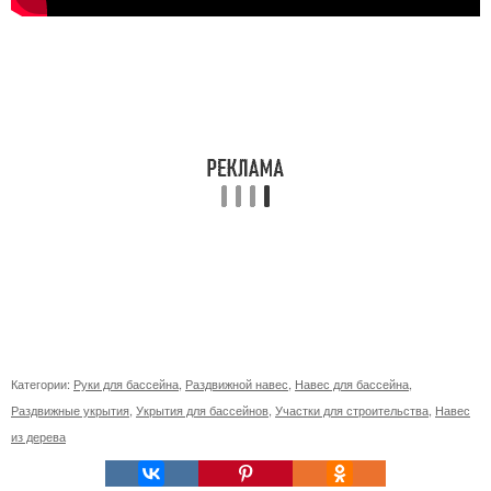
Категории:
Руки для бассейна
,
Раздвижной навес
,
Навес для бассейна
,
Раздвижные укрытия
,
Укрытия для бассейнов
,
Участки для строительства
,
Навес
из дерева