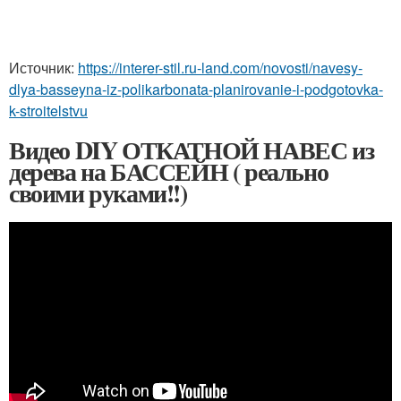
Источник:
https://interer-stil.ru-land.com/novosti/navesy-
dlya-basseyna-iz-polikarbonata-planirovanie-i-podgotovka-
k-stroitelstvu
Видео DIY ОТКАТНОЙ НАВЕС из
дерева на БАССЕЙН ( реально
своими руками!!)