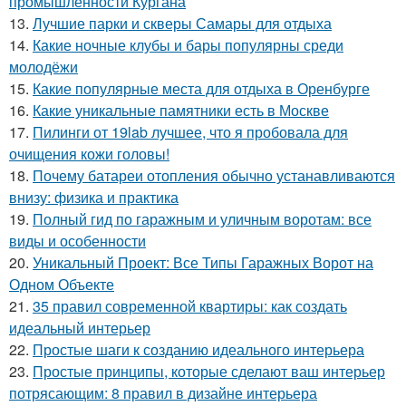
промышленности Кургана
13.
Лучшие парки и скверы Самары для отдыха
14.
Какие ночные клубы и бары популярны среди
молодёжи
15.
Какие популярные места для отдыха в Оренбурге
16.
Какие уникальные памятники есть в Москве
17.
Пилинги от 19lab лучшее, что я пробовала для
очищения кожи головы!
18.
Почему батареи отопления обычно устанавливаются
внизу: физика и практика
19.
Полный гид по гаражным и уличным воротам: все
виды и особенности
20.
Уникальный Проект: Все Типы Гаражных Ворот на
Одном Объекте
21.
35 правил современной квартиры: как создать
идеальный интерьер
22.
Простые шаги к созданию идеального интерьера
23.
Простые принципы, которые сделают ваш интерьер
потрясающим: 8 правил в дизайне интерьера