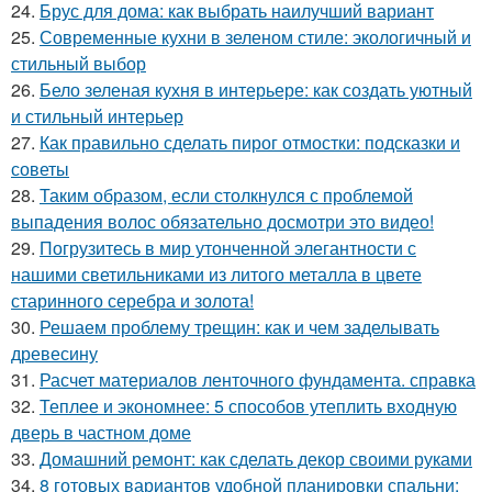
24.
Брус для дома: как выбрать наилучший вариант
25.
Современные кухни в зеленом стиле: экологичный и
стильный выбор
26.
Бело зеленая кухня в интерьере: как создать уютный
и стильный интерьер
27.
Как правильно сделать пирог отмостки: подсказки и
советы
28.
Таким образом, если столкнулся с проблемой
выпадения волос обязательно досмотри это видео!
29.
Погрузитесь в мир утонченной элегантности с
нашими светильниками из литого металла в цвете
старинного серебра и золота!
30.
Решаем проблему трещин: как и чем заделывать
древесину
31.
Расчет материалов ленточного фундамента. справка
32.
Теплее и экономнее: 5 способов утеплить входную
дверь в частном доме
33.
Домашний ремонт: как сделать декор своими руками
34.
8 готовых вариантов удобной планировки спальни: