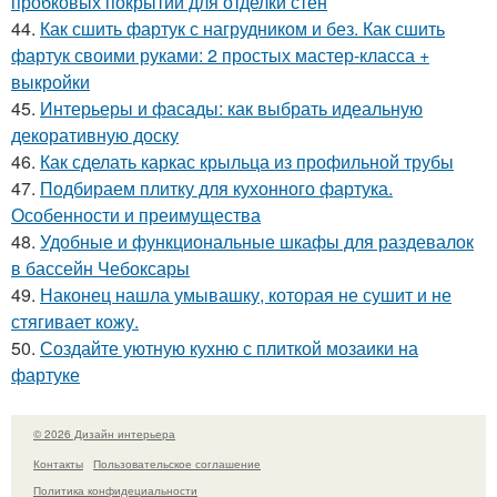
пробковых покрытий для отделки стен
44.
Как сшить фартук с нагрудником и без. Как сшить
фартук своими руками: 2 простых мастер-класса +
выкройки
45.
Интерьеры и фасады: как выбрать идеальную
декоративную доску
46.
Как сделать каркас крыльца из профильной трубы
47.
Подбираем плитку для кухонного фартука.
Особенности и преимущества
48.
Удобные и функциональные шкафы для раздевалок
в бассейн Чебоксары
49.
Наконец нашла умывашку, которая не сушит и не
стягивает кожу.
50.
Создайте уютную кухню с плиткой мозаики на
фартуке
© 2026 Дизайн интерьера
Контакты
Пользовательское соглашение
Политика конфидециальности