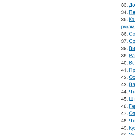
33.
До
34.
Пе
35.
Ка
рукам
36.
Со
37.
Со
38.
Ви
39.
Ра
40.
Вс
41.
Пр
42.
Ос
43.
Вл
44.
Чт
45.
Шп
46.
Га
47.
Оп
48.
Чт
49.
Ку
50.
Уп