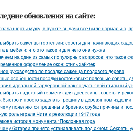
ледние обновления на сайте:
азала шорты мужу, в пункте выдачи всё было нормально, п
 выбрать саженцы гортензии: советы для начинающих садо
га в мебели: что это такое и для чего она нужна
ечаем на один из самых популярных вопросов: что такое сч
ременное оформление окон: стиль хай-тек
ное руководство по посадке саженца плодового дерева
ные особенности посадки косточковых: полезные советы 
равил идеальной гардеробной: как создать свой стильный у
 выбрать надежный герметик для древесины: советы и рек
к быстро и просто заделать трещину в деревянном изделии
чему появляются трещины в бревнах сруба: причины и пос
кую роль играла Чита в революции 1917 года
Какова история монумента "Поклонная гора
чему батареи принято устанавливать под окном: Секреты 