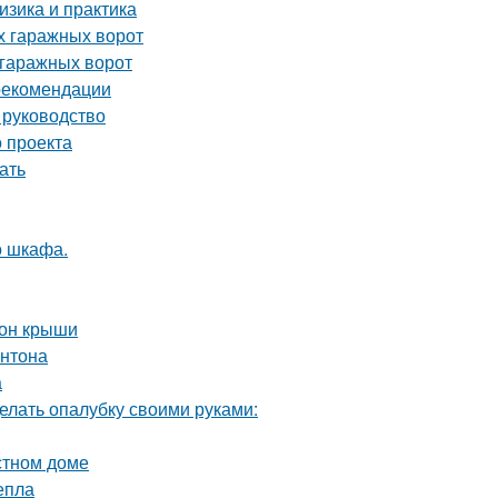
зика и практика
х гаражных ворот
 гаражных ворот
 рекомендации
 руководство
 проекта
ать
о шкафа.
тон крыши
онтона
а
елать опалубку своими руками:
стном доме
епла