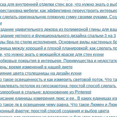
ска для внутренней отделки стен: все, что нужно знать о вы
рестановка мебели: как эффективно переустроить интерье
к сделать оригинальную пляжную сумку своими руками. Со
и
здание удивительного декора из полимерной глины для ва
здание уютного и функционального дизайна спальни 3 на 3
ды бра по стилю исполнения. Основные виды настенных б
зница между хорошей и плохой планировкой: как сделать 
е, что нужно знать о моющейся краске для стен кухни
обковые покрытия в интерьере. Преимущества и недостатк
ень: время изменений в нашей диете
ияние цвета столешницы на дизайн кухни
о такое освещенность и как измерить световой поток. Что 
аклевать потолок из гипсокартона: простой способ сделать
рдеробная в спальне: вдохновение из Pinterest
исание единицы измерения люкс и ее.. В каких единицах и
о такое лк в освещении чему равна. Что такое Люмен и Люк
хонный фартук: простой способ создания и выбор цвета
аковка для косметики из пластиковых бутылок: плюсы и ми