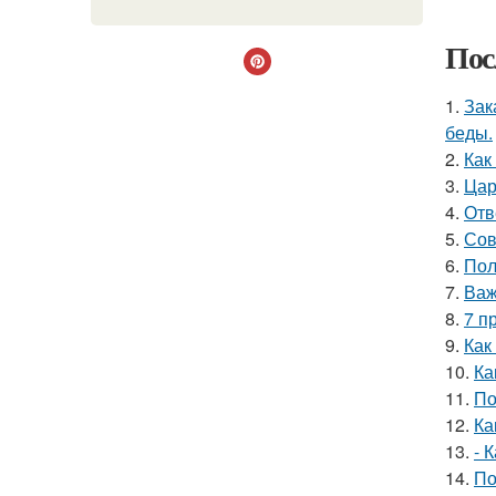
Пос
1.
Зак
беды.
2.
Как
3.
Цар
4.
Отв
5.
Сов
6.
Пол
7.
Важ
8.
7 п
9.
Как
10.
Ка
11.
По
12.
Ка
13.
- 
14.
По