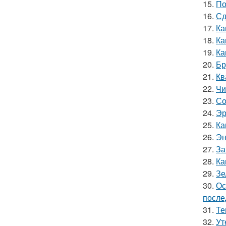
15.
По
16.
Сд
17.
Ка
18.
Ка
19.
Ка
20.
Бр
21.
Кв
22.
Чи
23.
Со
24.
Эр
25.
Ка
26.
Эн
27.
За
28.
Ка
29.
Зе
30.
Ос
после
31.
Те
32.
Ут