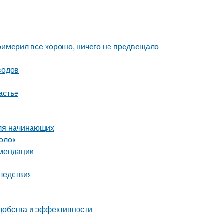
римерил все хорошо, ничего не предвещало
водов
астье
для начинающих
голок
омендации
ледствия
удобства и эффективности