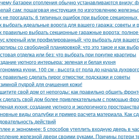
чему батареи отопления обычно устанавливаются внизу: фи
елай сам: пошаговая инструкция по изготовлению железны
к не прогадать: 6 типичных ошибок при выборе секционных
к выбрать идеальные ворота для вашего гаража: советы и
к правильно выбрать секционные гаражные ворота: полное
ус клееный или профилированный: что выбрать для вашего
артиры со свободной планировкой: что это такое и как выбр
стовая отделка или без: что выбрать при покупке квартиры
здание уютного интерьера: зеленая и белая кухня
гономика кухни. 100 см - высота от пола до начала духовог
к правильно сделать пирог отмостки: подсказки и советы
зимной пудрой для очищения кожи!
щитите свой дом от непогоды: как правильно обшить фрон
к сделать свой дом более привлекательным с помощью фр
леная кухня: создание уютного и экологичного пространств
новные виды опалубки и пример расчета материала. Как сд
довательность действий
плее и экономнее: 5 способов утеплить входную дверь в ча
епление железной двери своими руками. Причины потери т