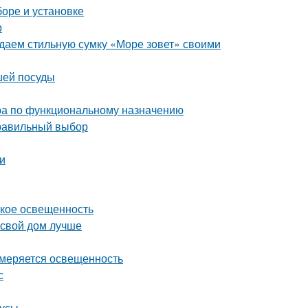
боре и установке
р
здаем стильную сумку «Море зовет» своими
шей посуды
ра по функциональному назначению
правильный выбор
и
такое освещенность
 свой дом лучше
змеряется освещенность
с
нусы