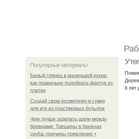
Раб
Утеп
Популярные материалы
Помим
Белый глянец в маленькой кухне:
Дерев
как правильно подобрать фартук из
6 лет
плитки
Создай свою косметичку и сумку
для игр из пластиковых бутылок
Чем лучше заделать щели между
бревнами. Трещины в бревнах
сруба: причины появления +