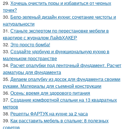
29.
Хочешь очистить поры и избавиться от черных
точек?
30.
Бело-зеленый дизайн кухни: сочетание чистоты и
натуральности
31.
Станьте экспертом по перестановке мебели в
квартире с журналом ЛайфХАКЕР
32.
Это просто бомба!
33.
Создайте удобную и функциональную кухню в
маленьком пространстве
34.
Расчет опалубки под ленточный фундамент. Расчет
арматуры для фундамента
35.
Делаем опалубку из досок для фундамента своими
руками. Материалы для съемной конструкции
36.
Осень: время для здорового питания
37.
Создание комфортной спальни на 13 квадратных
метров
38.
Рецепты ФАРТУК на кухне за 2 часа
39.
Как расставить мебель в спальне: 8 полезных
советов