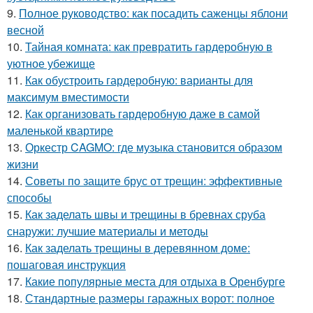
9.
Полное руководство: как посадить саженцы яблони
весной
10.
Тайная комната: как превратить гардеробную в
уютное убежище
11.
Как обустроить гардеробную: варианты для
максимум вместимости
12.
Как организовать гардеробную даже в самой
маленькой квартире
13.
Оркестр CAGMO: где музыка становится образом
жизни
14.
Советы по защите брус от трещин: эффективные
способы
15.
Как заделать швы и трещины в бревнах сруба
снаружи: лучшие материалы и методы
16.
Как заделать трещины в деревянном доме:
пошаговая инструкция
17.
Какие популярные места для отдыха в Оренбурге
18.
Стандартные размеры гаражных ворот: полное