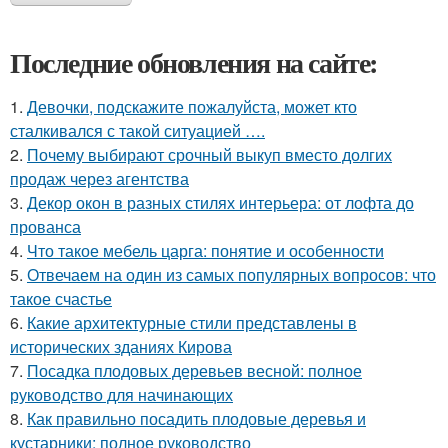
Последние обновления на сайте:
1.
Девочки, подскажите пожалуйста, может кто
сталкивался с такой ситуацией ….
2.
Почему выбирают срочный выкуп вместо долгих
продаж через агентства
3.
Декор окон в разных стилях интерьера: от лофта до
прованса
4.
Что такое мебель царга: понятие и особенности
5.
Отвечаем на один из самых популярных вопросов: что
такое счастье
6.
Какие архитектурные стили представлены в
исторических зданиях Кирова
7.
Посадка плодовых деревьев весной: полное
руководство для начинающих
8.
Как правильно посадить плодовые деревья и
кустарники: полное руководство