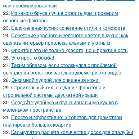
или профилированный
22.
Из какого бруса лучше строить дом: проверим
основные факторы
23.
Бело-зеленая кухня: сочетание стиля и комфорта
24.
Сочетание красного и зеленого цветов в кухне: как
сделать интерьер привлекательным и уютным
25.
Фронтон: это не только красота, но и практичность
26.
Это просто бомба!
27.
Таким образом, если столкнулся с проблемой
выпадения волос обязательно досмотри это видео!
28.
Энзимной пудрой для очищения кожи!
29.
Строительный гид: создание фронтона и
стропильной системы двускатной крыши
30.
Создайте удобную и функциональную кухню в
маленьком пространстве
31.
Просто и эффективно: 5 советов для грамотной
планировки больших квартир
32.
Калькулятор расчета количества досок для опалубки