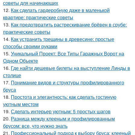
советы для начинающих
12.
Как сделать гардеробную даже в маленькой
квартире: практические советы
13.
Как предотвратить растрескивание брёвен в срубе:
практические советы
14.
Как устранить трещины в древесине: простые
способы своими руками
15.
Уникальный Проект: Все Типы Гаражных Ворот на
Одном Объекте
16.
Где найти дешевые билеты на выступление Линды в
столице
17.
Понимание видов и структуры профилированного
бруса
18.
Простота и элегантность: как сделать гостиную
уютным местом
19.
Сделать интерьер уютным: 5 простых шагов
20.
Разница между клееным и профилированным
брусом: все, что нужно знать
21.
Профессиональный подход к выбору бруса: клееный