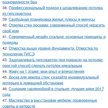
разновидности бра
38.
Профессиональный подход к шпаклеванию потолка
из гипсокартона
39.
Свободная планировка жилья: плюсы и минусы
40.
Отделка стен досками: современный способ украсить
свой дом
41.
Современный дизайн спальни: основные принципы и
подходы
42.
Отмостка выше уровня фундамента. Отмостка по
технологии ТИСЭ
43.
Зашпаклевать гипсокартон под покраску на потолке:
простой способ сделать потолок идеальным
44.
Живу на 1 этаже: мои опыт и впечатления
45.
Доска для декора стен: создайте индивидуальный
интерьер в домашней обстановке
46.
Создание гардеробной в спальне: лучшие идеи 2017
года
47.
Мастерство в расстановке мебели: проверенные
советы и хитрости