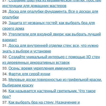
инструкции для домашних мастеров
28.
Доска для опалубки фундамента. Все о досках для
опалубки
29.
Защита от незваных гостей: как выбрать бра для
своего дома
30.
Утеплители для входной двери: как выбрать лучший
вариант
31.
Доска для внутренней отделки стен: все, что нужно
знать о выборе и установке
32.
Создайте уникальный интерьер с помощью 3D стен
из деревянных декоративных вставок
33.
Осень: время укрепления иммунитета
34.
Фартук для серой кухни
35.
Меловые доски поверхностью из грифельной краски.
Выбираем краску
36.
Как называется настенный светильник. Что такое
бра?
37.
Как выбрать бра на стену. Назначение и