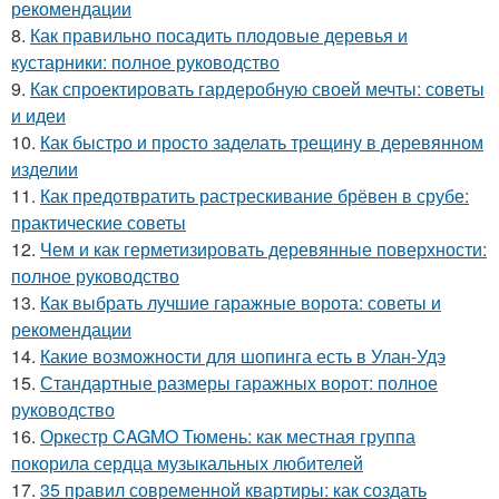
рекомендации
8.
Как правильно посадить плодовые деревья и
кустарники: полное руководство
9.
Как спроектировать гардеробную своей мечты: советы
и идеи
10.
Как быстро и просто заделать трещину в деревянном
изделии
11.
Как предотвратить растрескивание брёвен в срубе:
практические советы
12.
Чем и как герметизировать деревянные поверхности:
полное руководство
13.
Как выбрать лучшие гаражные ворота: советы и
рекомендации
14.
Какие возможности для шопинга есть в Улан-Удэ
15.
Стандартные размеры гаражных ворот: полное
руководство
16.
Оркестр CAGMO Тюмень: как местная группа
покорила сердца музыкальных любителей
17.
35 правил современной квартиры: как создать