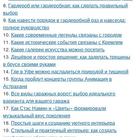
8.
Гардероб или гардеробная: как сделать правильный
выбор
9.
Как навести порядок в гардеробной раз и навсегда:
полное руководство
10.
Какие современные легенды связаны с городом
11.
Какие исторические события связаны с Кремлем
12.
Какие галереи искусства можно посетить
13.
Дешёвое и простое решение: как заделать трещины
в брусе своими руками
14.
Где в Уфе можно насладиться природой и тишиной
15.
Когда пройдут концерты группы Анимация в
Астрахани
16.
Все виды гаражных ворот: выбор идеального
варианта для вашего гаража
17.
Как Стас Намин и «Цветы» формировали
музыкальный вкус поколения
18.
Простые шаги к созданию уютного интерьера
19.
Стильный и практичный интерьер: как создать