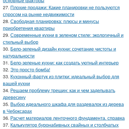
основные факторы
27.
Плохие продажи: Какие планировки не пользуются
спросом на рынке недвижимости
28.
Свободная планировка: плюсы и минусы
приобретения квартиры
29.
Современные кухни в зеленом стиле: экологичный и
стильный выбор
30.
Бело-зеленый дизайн кухни: сочетание чистоты и
натуральности
31.
Бело-зеленые кухни: как создать уютный интерьер
32.
Это просто бомба!
33.
Кухонный фартук из плитки: идеальный выбор для
вашей кухни
34.
Решаем проблему трещин: как и чем заделывать
древесину
35.
Выбор идеального шкафа для раздевалок из дерева
в Чебоксарах
36.
Расчет материалов ленточного фундамента. справка
37.
Калькулятор буронабивных свайных и столбчатых