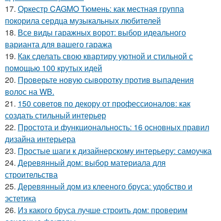
17.
Оркестр CAGMO Тюмень: как местная группа
покорила сердца музыкальных любителей
18.
Все виды гаражных ворот: выбор идеального
варианта для вашего гаража
19.
Как сделать свою квартиру уютной и стильной с
помощью 100 крутых идей
20.
Проверьте новую сыворотку против выпадения
волос на WB.
21.
150 советов по декору от профессионалов: как
создать стильный интерьер
22.
Простота и функциональность: 16 основных правил
дизайна интерьера
23.
Простые шаги к дизайнерскому интерьеру: самоучка
24.
Деревянный дом: выбор материала для
строительства
25.
Деревянный дом из клееного бруса: удобство и
эстетика
26.
Из какого бруса лучше строить дом: проверим