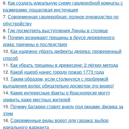
6.
Как создать идеальную схему гардеробной комнаты с
размерами: пошаговая инструкция
7.
Современная гардеробная: полное руководство по
обустройству
8.
Где посмотреть выступления Линды в столице
9.
Почему возникают трещины в брусе деревянного
дома: причины и последствия
10.
Как надежно убрать дефекты дерева: проверенный
способ
11.
Как убрать трещины в древесине: 2 лёгких метода
12.
Какой ущерб нанес городу пожар 1773 года
13.
Таким образом, если столкнулся с проблемой
выпадения волос обязательно досмотри это видео!
14.
Какие интересные факты о Красноярске могут
удивить даже местных жителей
15.
Почему батареи ставят внизу под окнами: физика за
этим
16.
Современные виды ворот для гаража: выбор
идеального варианта