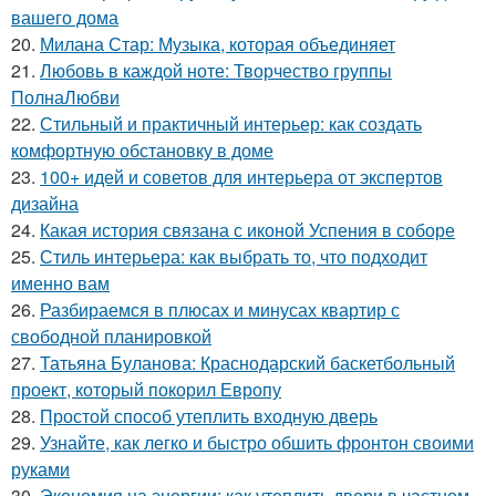
вашего дома
20.
Милана Стар: Музыка, которая объединяет
21.
Любовь в каждой ноте: Творчество группы
ПолнаЛюбви
22.
Стильный и практичный интерьер: как создать
комфортную обстановку в доме
23.
100+ идей и советов для интерьера от экспертов
дизайна
24.
Какая история связана с иконой Успения в соборе
25.
Стиль интерьера: как выбрать то, что подходит
именно вам
26.
Разбираемся в плюсах и минусах квартир с
свободной планировкой
27.
Татьяна Буланова: Краснодарский баскетбольный
проект, который покорил Европу
28.
Простой способ утеплить входную дверь
29.
Узнайте, как легко и быстро обшить фронтон своими
руками
30.
Экономия на энергии: как утеплить двери в частном