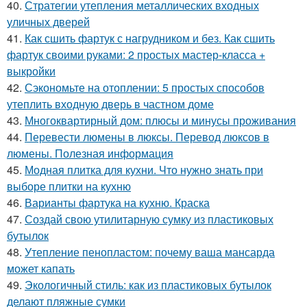
40.
Стратегии утепления металлических входных
уличных дверей
41.
Как сшить фартук с нагрудником и без. Как сшить
фартук своими руками: 2 простых мастер-класса +
выкройки
42.
Сэкономьте на отоплении: 5 простых способов
утеплить входную дверь в частном доме
43.
Многоквартирный дом: плюсы и минусы проживания
44.
Перевести люмены в люксы. Перевод люксов в
люмены. Полезная информация
45.
Модная плитка для кухни. Что нужно знать при
выборе плитки на кухню
46.
Варианты фартука на кухню. Краска
47.
Создай свою утилитарную сумку из пластиковых
бутылок
48.
Утепление пенопластом: почему ваша мансарда
может капать
49.
Экологичный стиль: как из пластиковых бутылок
делают пляжные сумки