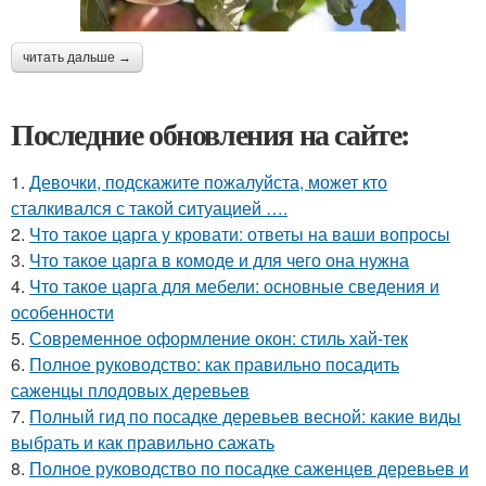
читать дальше →
Последние обновления на сайте:
1.
Девочки, подскажите пожалуйста, может кто
сталкивался с такой ситуацией ….
2.
Что такое царга у кровати: ответы на ваши вопросы
3.
Что такое царга в комоде и для чего она нужна
4.
Что такое царга для мебели: основные сведения и
особенности
5.
Современное оформление окон: стиль хай-тек
6.
Полное руководство: как правильно посадить
саженцы плодовых деревьев
7.
Полный гид по посадке деревьев весной: какие виды
выбрать и как правильно сажать
8.
Полное руководство по посадке саженцев деревьев и