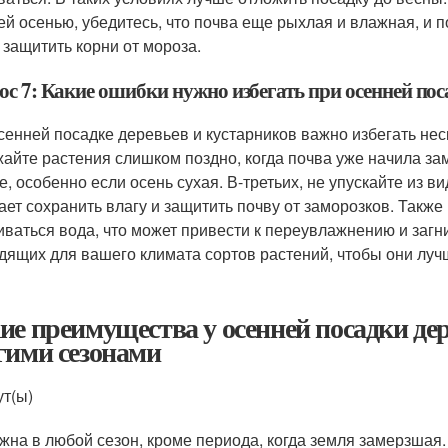
ей осенью, убедитесь, что почва еще рыхлая и влажная, и 
 защитить корни от мороза.
с 7: Какие ошибки нужно избегать при осенней пос
сенней посадке деревьев и кустарников важно избегать не
жайте растения слишком поздно, когда почва уже начила за
е, особенно если осень сухая. В-третьих, не упускайте из 
ает сохранить влагу и защитить почву от заморозков. Также
иваться вода, что может привести к переувлажнению и загн
дящих для вашего климата сортов растений, чтобы они луч
ие преимущества у осенней посадки дер
гими сезонами
ут(ы)
жна в любой сезон, кроме периода, когда земля замерзшая.