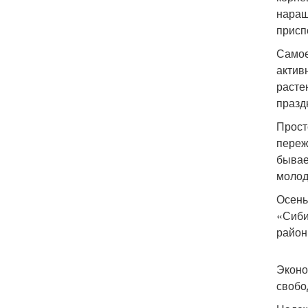
наращ
присп
Самое
актив
расте
празд
Прост
переж
бывае
молод
Осень
«Сиби
район
Эконо
свобо