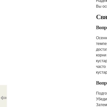
Надеж
Вы ос
Свя
Вопр
Осенн
темпе
доста
корни
куста
часто
куста
Вопро
Подго
⇦
Убеди
Затем