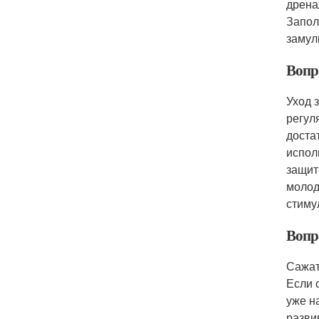
дрена
Запол
замул
Вопр
Уход 
регул
доста
испол
защит
молод
стиму
Вопр
Сажат
Если 
уже н
разви