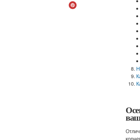
Н
К
К
Осе
ваш
Отлич
корне