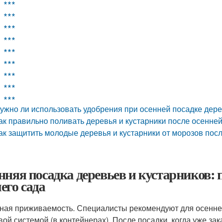
∗∗∗
∗∗∗
∗∗∗
∗∗∗
∗∗∗
∗∗∗
∗∗∗
∗∗∗
∗∗∗
ужно ли использовать удобрения при осенней посадке дере
ак правильно поливать деревья и кустарники после осенне
ак защитить молодые деревья и кустарники от морозов пос
нняя посадка деревьев и кустарников: 
его сада
ная приживаемость. Специалисты рекомендуют для осенне
вой системой (в контейнерах). После посадки, когда уже за