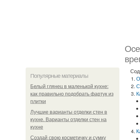
Осе
вре
Сод
Популярные материалы
О
С
Белый глянец в маленькой кухне:
К
как правильно подобрать фартук из
плитки
Лучшие варианты отделки стен в
кухне. Варианты отделки стен на
кухне
К
Создай свою косметичку и сумку