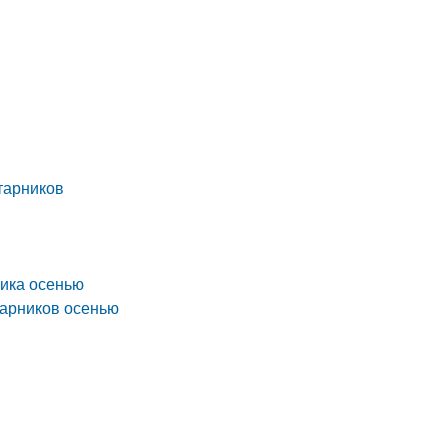
старников
ника осенью
тарников осенью