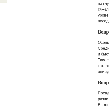
на гл
тяжел
урове
посад
Вопро
Осень
Среди
и быс
Также
котор
они з
Вопр
Посад
разви
Выкоп