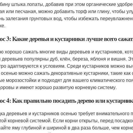
убину штыка лопаты, добавив при этом органические удобрен
ая или песчаная, можно добавить торф или глину, чтобы ул
нь залегания грунтовых вод, чтобы избежать переувлажнен
ке.
с 3: Какие деревья и кустарники лучше всего сажа
ю хорошо сажать многие виды деревьев и кустарников, ко
 деревьев популярны дуб, клён, береза, яблоня и вишня. 
тро адаптируются к условиям. Среди кустарников можно вы
 осенью можно сажать декоративные кустарники, такие как
ые морозостойки и подходят для вашего климатического поя
доровы и имеют хорошо развитую корневую систему.
ос 4: Как правильно посадить дерево или кустарни
ка деревьев и кустарников осенью требует внимательного 
той корневой системой. Если корни открыты, перед посадкой
айте яму глубиной и шириной в два раза больше, чем корн