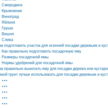
Смородина
Крыжовник
Виноград
Яблоня
Груши
Вишня
Слива
ак подготовить участок для осенней посадки деревьев и ку
Как правильно подготовить посадочную яму
Размеры посадочной ямы
Нормы удобрений для посадочной ямы
ак правильно выкопать яму для посадки дерева или кустар
акой грунт лучше использовать для посадки деревьев и кус
∗∗∗
∗∗∗
∗∗∗
∗∗∗
∗∗∗