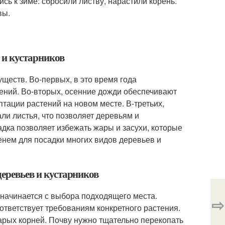
сь к зиме: сбросили листву, нарастили корень.
вы.
 и кустарников
ществ. Во-первых, в это время года
тений. Во-вторых, осенние дожди обеспечивают
птации растений на новом месте. В-третьих,
ли листья, что позволяет деревьям и
адка позволяет избежать жары и засухи, которые
енем для посадки многих видов деревьев и
деревьев и кустарников
 начинается с выбора подходящего места.
⇨
оответствует требованиям конкретного растения.
тарых корней. Почву нужно тщательно перекопать