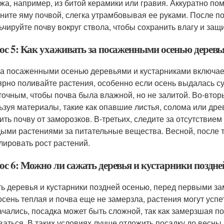
жа, например, из битой керамики или гравия. Аккуратно пом
ните яму почвой, слегка утрамбовывая ее руками. После п
ьчируйте почву вокруг ствола, чтобы сохранить влагу и защи
ос 5: Как ухаживать за посаженными осенью дерев
за посаженными осенью деревьями и кустарниками включае
ярно поливайте растения, особенно если осень выдалась с
точным, чтобы почва была влажной, но не залитой. Во-вторы
ьзуя материалы, такие как опавшие листья, солома или дре
ить почву от заморозков. В-третьих, следите за отсутствием
ыми растениями за питательные вещества. Весной, после т
лировать рост растений.
ос 6: Можно ли сажать деревья и кустарники поздн
ь деревья и кустарники поздней осенью, перед первыми за
осень теплая и почва еще не замерзла, растения могут успе
ачались, посадка может быть сложной, так как замерзшая п
ваться. В таких условиях лучше отложить посадку до весны