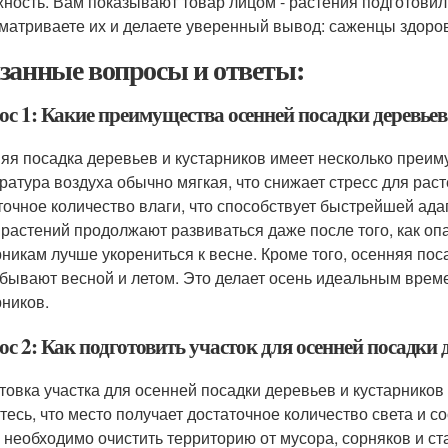
ность. Вам показывают товар лицом - растения подготовили
матриваете их и делаете уверенный вывод: саженцы здоро
занные вопросы и ответы:
ос 1: Какие преимущества осенней посадки деревьев
яя посадка деревьев и кустарников имеет несколько преиму
ратура воздуха обычно мягкая, что снижает стресс для рас
точное количество влаги, что способствует быстрейшей ада
 растений продолжают развиваться даже после того, как опа
рникам лучше укорениться к весне. Кроме того, осенняя пос
 бывают весной и летом. Это делает осень идеальным врем
рников.
с 2: Как подготовить участок для осенней посадки 
товка участка для осенней посадки деревьев и кустарников
тесь, что место получает достаточное количество света и с
 необходимо очистить территорию от мусора, сорняков и с