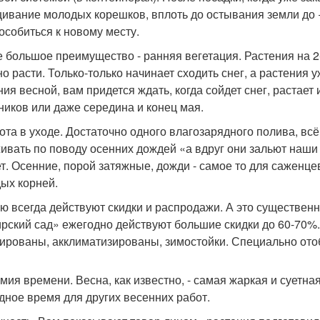
ивание молодых корешков, вплоть до остывания земли до +
особиться к новому месту.
 большое преимущество - ранняя вегетация. Растения на 2
но расти. Только-только начинает сходить снег, а растения
ния весной, вам придется ждать, когда сойдет снег, растает
ников или даже середина и конец мая.
ота в уходе. Достаточно одного влагозарядного полива, вс
ивать по поводу осенних дождей «а вдруг они зальют наши 
т. Осенние, порой затяжные, дожди - самое то для саженц
ых корней.
ю всегда действуют скидки и распродажи. А это существенн
рский сад» ежегодно действуют большие скидки до 60-70%.
ированы, акклиматизированы, зимостойки. Специально ото
мия времени. Весна, как известно, - самая жаркая и суетна
дное время для других весенних работ.