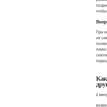
поздн
чтобы
Вопро
При о
не са
полив
помог
скапл
подхо
Как
дру
2 мин
возмо