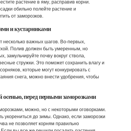
естите растение в яму, расправив корни.
осадки обильно полейте растение и
тить от заморозков.
ьями и кустарниками
т несколько важных шагов. Во-первых,
ухой. Полив должен быть умеренным, но
х, замульчируйте почву вокруг ствола,
весные стружки. Это поможет сохранить влагу и
 сорняков, которые могут конкурировать с
аяния снега, можно внести удобрения, чтобы
ей осенью, перед первыми заморозками
морозками, можно, но с некоторыми оговорками.
ть укорениться до зимы. Однако, если заморозки
очва не позволяет корням правильно
. Если вы все же решили посадить растения