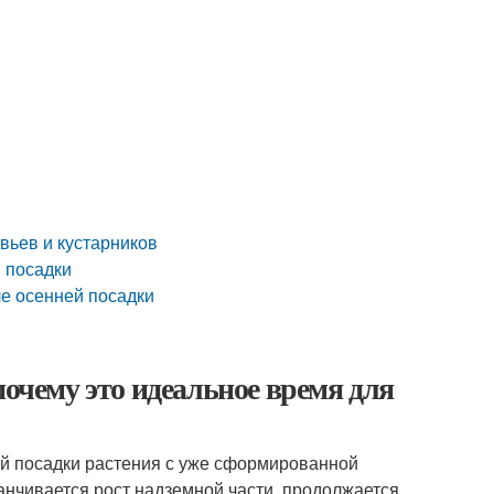
вьев и кустарников
й посадки
ле осенней посадки
почему это идеальное время для
й посадки растения с уже сформированной
канчивается рост надземной части, продолжается