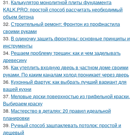
31.
Калькулятор монолитной плиты фундамента
KALK.PRO: простой способ рассчитать необходимый
объем бетона
32.
Строительный ремонт: Фронтон из профнастила
своими руками
33.
В одиночку зашить фронтоны: основные принципы и
инструменты
34.
Решаем проблему трещин: как и чем заделывать
древесину
35.
Как утеплить входную дверь в частном доме своими
руками. По каким каналам холод проникает через дверь
36.
Кухонный фартук: как выбрать лучший вариант для
вашей кухни
37.
Меловые доски поверхностью из грифельной краски.
Выбираем краску
38.
Мастерство в деталях: 20 правил идеальной
планировки
39.
Ручный способ зашпаклевать потолок: простой и
дешевый