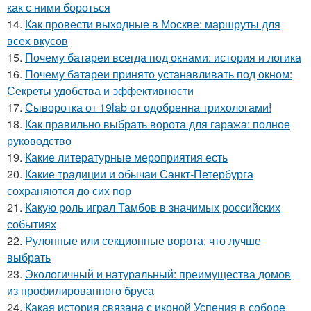
как с ними бороться
14.
Как провести выходные в Москве: маршруты для
всех вкусов
15.
Почему батареи всегда под окнами: история и логика
16.
Почему батареи принято устанавливать под окном:
Секреты удобства и эффективности
17.
Сыворотка от 19lab от одобренна трихологами!
18.
Как правильно выбрать ворота для гаража: полное
руководство
19.
Какие литературные мероприятия есть
20.
Какие традиции и обычаи Санкт-Петербурга
сохраняются до сих пор
21.
Какую роль играл Тамбов в значимых российских
событиях
22.
Рулонные или секционные ворота: что лучше
выбрать
23.
Экологичный и натуральный: преимущества домов
из профилированного бруса
24.
Какая история связана с иконой Успения в соборе