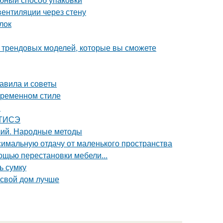
вентиляции через стену
лок
0 трендовых моделей, которые вы сможете
равила и советы
овременном стиле
в
 ТИСЭ
лий. Народные методы
симальную отдачу от маленького пространства
щью перестановки мебели...
ь сумку
 свой дом лучше