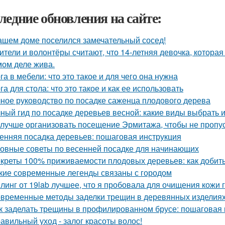
ледние обновления на сайте:
ашем доме поселился замечательный сосед!
ители и волонтёры считают, что 14-летняя девочка, которая
мом деле жива.
га в мебели: что это такое и для чего она нужна
га для стола: что это такое и как ее использовать
ное руководство по посадке саженца плодового дерева
ный гид по посадке деревьев весной: какие виды выбрать и
 лучше организовать посещение Эрмитажа, чтобы не пропус
енняя посадка деревьев: пошаговая инструкция
овные советы по весенней посадке для начинающих
креты 100% приживаемости плодовых деревьев: как добить
кие современные легенды связаны с городом
линг от 19lab лучшее, что я пробовала для очищения кожи 
временные методы заделки трещин в деревянных изделиях:
к заделать трещины в профилированном брусе: пошаговая 
авильный уход - залог красоты волос!