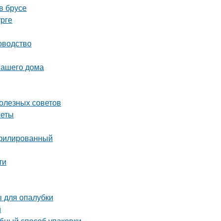
в брусе
урге
оводство
вашего дома
олезных советов
веты
офилированный
ти
 для опалубки
й
обный способ упаковки