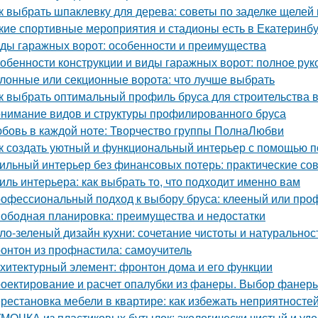
к выбрать шпаклевку для дерева: советы по заделке щелей 
кие спортивные мероприятия и стадионы есть в Екатеринб
ды гаражных ворот: особенности и преимущества
обенности конструкции и виды гаражных ворот: полное рук
лонные или секционные ворота: что лучше выбрать
к выбрать оптимальный профиль бруса для строительства 
нимание видов и структуры профилированного бруса
бовь в каждой ноте: Творчество группы ПолнаЛюбви
к создать уютный и функциональный интерьер с помощью п
ильный интерьер без финансовых потерь: практические со
иль интерьера: как выбрать то, что подходит именно вам
офессиональный подход к выбору бруса: клееный или пр
ободная планировка: преимущества и недостатки
ло-зеленый дизайн кухни: сочетание чистоты и натуральнос
онтон из профнастила: самоучитель
хитектурный элемент: фронтон дома и его функции
оектирование и расчет опалубки из фанеры. Выбор фанеры
рестановка мебели в квартире: как избежать неприятносте
МОЧКА из пластиковых бутылок: экологически чистый и уд