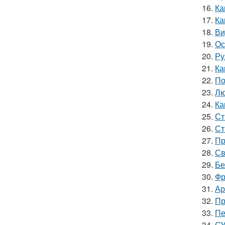
16.
Ка
17.
Ка
18.
Ви
19.
Ос
20.
Ру
21.
Ка
22.
По
23.
Лю
24.
Ка
25.
Ст
26.
Ст
27.
Пр
28.
Св
29.
Бе
30.
Фр
31.
Ар
32.
Пр
33.
Пе
34.
СУ