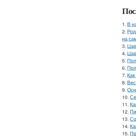
Пос
1.
В н
2.
Род
на са
3.
Цар
4.
Цар
5.
Пол
6.
Пол
7.
Как
8.
Вес
9.
Осн
10.
Се
11.
Ка
12.
Пи
13.
Со
14.
Ка
15.
Пр