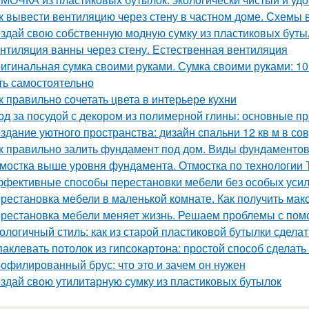
к вывести вентиляцию через стену в частном доме. Схемы 
здай свою собственную модную сумку из пластиковых буты
нтиляция ванны через стену. Естественная вентиляция
игинальная сумка своими руками. Сумка своими руками: 1
ть самостоятельно
к правильно сочетать цвета в интерьере кухни
од за посудой с декором из полимерной глины: основные п
здание уютного пространства: дизайн спальни 12 кв м в с
к правильно залить фундамент под дом. Виды фундаменто
мостка выше уровня фундамента. Отмостка по технологии
фективные способы перестановки мебели без особых уси
рестановка мебели в маленькой комнате. Как получить мак
рестановка мебели меняет жизнь. Решаем проблемы с помо
ологичный стиль: как из старой пластиковой бутылки сделат
аклевать потолок из гипсокартона: простой способ сделать
офилированный брус: что это и зачем он нужен
здай свою утилитарную сумку из пластиковых бутылок