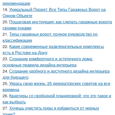
рекомендации
19.
Уникальный Проект: Все Типы Гаражных Ворот на
Одном Объекте
20.
Пошаговая инструкция: как сделать гаражные ворота
своими руками
21.
Типы гаражных ворот: полное руководство по
классификации
22.
Какие современные развлекательные комплексы
есть в Ростове-на-Дону
23.
Создание комфортного и эстетичного дома:
основные правила дизайна интерьера
24.
Создание удобного и доступного дизайна интерьера
для будущего
25.
Укрась свою жизнь: 25 декораторских советов на все
времена
26.
Квартиры со свободной планировкой: что это такое и
как выбрать
27.
Хочешь очистить поры и избавиться от черных
точек?