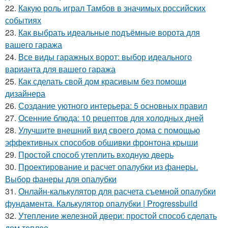
22.
Какую роль играл Тамбов в значимых российских
событиях
23.
Как выбрать идеальные подъёмные ворота для
вашего гаража
24.
Все виды гаражных ворот: выбор идеального
варианта для вашего гаража
25.
Как сделать свой дом красивым без помощи
дизайнера
26.
Создание уютного интерьера: 5 основных правил
27.
Осенние блюда: 10 рецептов для холодных дней
28.
Улучшите внешний вид своего дома с помощью
эффективных способов обшивки фронтона крыши
29.
Простой способ утеплить входную дверь
30.
Проектирование и расчет опалубки из фанеры.
Выбор фанеры для опалубки
31.
Онлайн-калькулятор для расчета съемной опалубки
фундамента. Калькулятор опалубки | Progressbuild
32.
Утепление железной двери: простой способ сделать
дом теплее