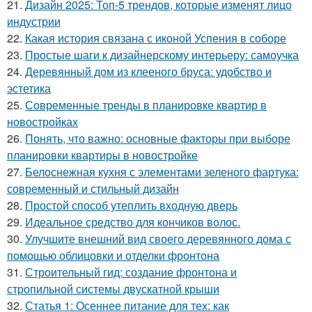
21.
Дизайн 2025: Топ-5 трендов, которые изменят лицо
индустрии
22.
Какая история связана с иконой Успения в соборе
23.
Простые шаги к дизайнерскому интерьеру: самоучка
24.
Деревянный дом из клееного бруса: удобство и
эстетика
25.
Современные тренды в планировке квартир в
новостройках
26.
Понять, что важно: основные факторы при выборе
планировки квартиры в новостройке
27.
Белоснежная кухня с элементами зеленого фартука:
современный и стильный дизайн
28.
Простой способ утеплить входную дверь
29.
Идеальное средство для кончиков волос.
30.
Улучшите внешний вид своего деревянного дома с
помощью облицовки и отделки фронтона
31.
Строительный гид: создание фронтона и
стропильной системы двускатной крыши
32.
Статья 1: Осеннее питание для тех: как