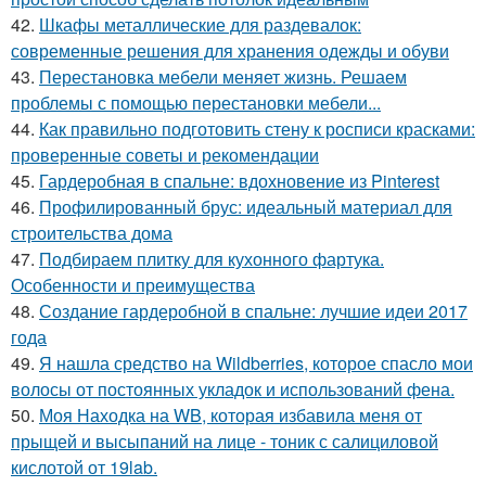
42.
Шкафы металлические для раздевалок:
современные решения для хранения одежды и обуви
43.
Перестановка мебели меняет жизнь. Решаем
проблемы с помощью перестановки мебели...
44.
Как правильно подготовить стену к росписи красками:
проверенные советы и рекомендации
45.
Гардеробная в спальне: вдохновение из Pinterest
46.
Профилированный брус: идеальный материал для
строительства дома
47.
Подбираем плитку для кухонного фартука.
Особенности и преимущества
48.
Создание гардеробной в спальне: лучшие идеи 2017
года
49.
Я нашла средство на Wildberries, которое спасло мои
волосы от постоянных укладок и использований фена.
50.
Моя Находка на WB, которая избавила меня от
прыщей и высыпаний на лице - тоник с салициловой
кислотой от 19lab.