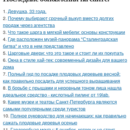
1.
Девушка, 33 года.
2.
Почему выбирают срочный выкуп вместо долгих
продаж через агентства
3.
Что такое царга в мягкой мебели: основы конструкции
4.
Где расположен музей-панорама "Сталинградская
битва" и что в нем представлено
5.
Царговые двери: что это такое и стоит ли их покупать
6.
Окна в стиле хай-тек: современный дизайн для вашего
дома
7.
Полный гид по посадке плодовых деревьев весной:
как правильно посадить для успешного выращивания
8.
В борьбе с прыщами и неровным тоном лица нашла
идеальное средство - кислотный пилинг от 19lab.
9.
Какие музеи и театры Санкт-Петербурга являются
самыми популярными среди туристов
10.
Полное руководство для начинающих: как правильно
сажать плодовые деревья осенью
11.
Гардеробная мечты: 5 ошибок, которых не стоит