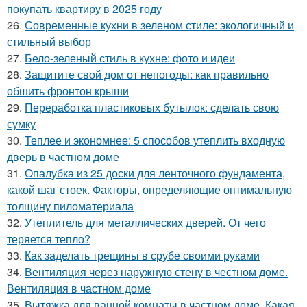
покупать квартиру в 2025 году
26.
Современные кухни в зеленом стиле: экологичный и
стильный выбор
27.
Бело-зеленый стиль в кухне: фото и идеи
28.
Защитите свой дом от непогоды: как правильно
обшить фронтон крыши
29.
Переработка пластиковых бутылок: сделать свою
сумку
30.
Теплее и экономнее: 5 способов утеплить входную
дверь в частном доме
31.
Опалубка из 25 доски для ленточного фундамента,
какой шаг стоек. Факторы, определяющие оптимальную
толщину пиломатериала
32.
Утеплитель для металлических дверей. От чего
теряется тепло?
33.
Как заделать трещины в срубе своими руками
34.
Вентиляция через наружную стену в честном доме.
Вентиляция в частном доме
35.
Вытяжка для ванной комнаты в частном доме. Какая