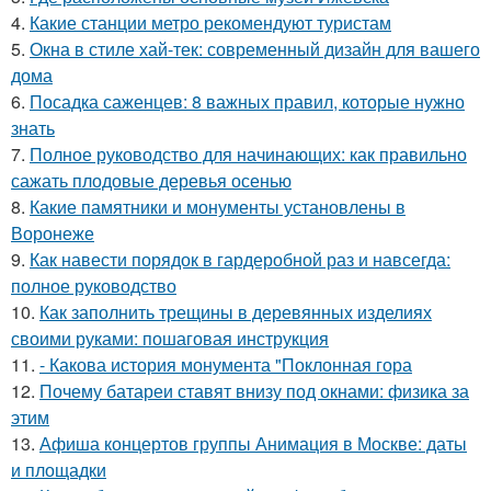
4.
Какие станции метро рекомендуют туристам
5.
Окна в стиле хай-тек: современный дизайн для вашего
дома
6.
Посадка саженцев: 8 важных правил, которые нужно
знать
7.
Полное руководство для начинающих: как правильно
сажать плодовые деревья осенью
8.
Какие памятники и монументы установлены в
Воронеже
9.
Как навести порядок в гардеробной раз и навсегда:
полное руководство
10.
Как заполнить трещины в деревянных изделиях
своими руками: пошаговая инструкция
11.
- Какова история монумента "Поклонная гора
12.
Почему батареи ставят внизу под окнами: физика за
этим
13.
Афиша концертов группы Анимация в Москве: даты
и площадки