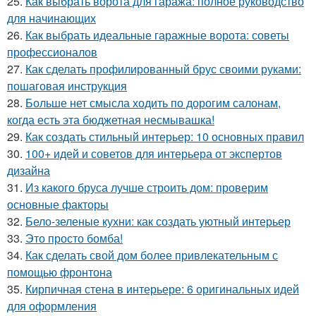
25.
Как выбрать ворота для гаража: полное руководство
для начинающих
26.
Как выбрать идеальные гаражные ворота: советы
профессионалов
27.
Как сделать профилированный брус своими руками:
пошаговая инструкция
28.
Больше нет смысла ходить по дорогим салонам,
когда есть эта бюджетная несмывашка!
29.
Как создать стильный интерьер: 10 основных правил
30.
100+ идей и советов для интерьера от экспертов
дизайна
31.
Из какого бруса лучше строить дом: проверим
основные факторы
32.
Бело-зеленые кухни: как создать уютный интерьер
33.
Это просто бомба!
34.
Как сделать свой дом более привлекательным с
помощью фронтона
35.
Кирпичная стена в интерьере: 6 оригинальных идей
для оформления