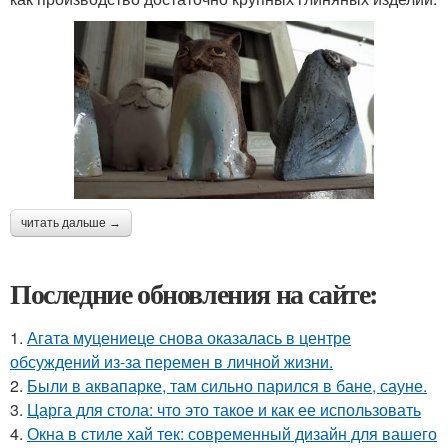
читать дальше →
Последние обновления на сайте:
1.
Агата муцениеце снова оказалась в центре
обсуждений из-за перемен в личной жизни.
2.
Были в аквапарке, там сильно парился в бане, сауне.
3.
Царга для стола: что это такое и как ее использовать
4.
Окна в стиле хай тек: современный дизайн для вашего