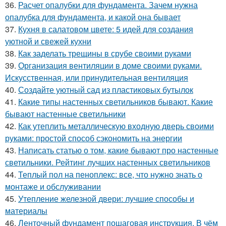
36.
Расчет опалубки для фундамента. Зачем нужна
опалубка для фундамента, и какой она бывает
37.
Кухня в салатовом цвете: 5 идей для создания
уютной и свежей кухни
38.
Как заделать трещины в срубе своими руками
39.
Организация вентиляции в доме своими руками.
Искусственная, или принудительная вентиляция
40.
Создайте уютный сад из пластиковых бутылок
41.
Какие типы настенных светильников бывают. Какие
бывают настенные светильники
42.
Как утеплить металлическую входную дверь своими
руками: простой способ сэкономить на энергии
43.
Написать статью о том, какие бывают про настенные
светильники. Рейтинг лучших настенных светильников
44.
Теплый пол на пеноплекс: все, что нужно знать о
монтаже и обслуживании
45.
Утепление железной двери: лучшие способы и
материалы
46.
Ленточный фундамент пошаговая инструкция. В чём