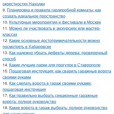
окрестностях Находки
9.
Планировка и правила гардеробной комнаты: как
создать идеальное пространство
10.
Культурные мероприятия и фестивали в Москве
11.
Можно ли участвовать в экскурсиях или мастер-
классах
12.
Какие основные достопримечательности можно
посмотреть в Хабаровске
13.
Как надежно убрать дефекты дерева: проверенный
способ
14.
Какие лучшие парки для прогулок в Ставрополе
15.
Пошаговая инструкция: как сварить гаражные ворота
своими руками
16.
Как сделать ворота в гараж своими руками:
пошаговая инструкция
17.
Как правильно выбрать секционные гаражные
ворота: полное руководство
18.
Какие ворота в гараж выбрать: полное руководство
для начинающих