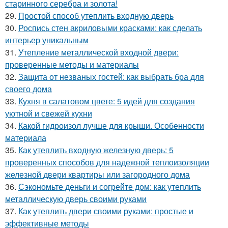
старинного серебра и золота!
29.
Простой способ утеплить входную дверь
30.
Роспись стен акриловыми красками: как сделать
интерьер уникальным
31.
Утепление металлической входной двери:
проверенные методы и материалы
32.
Защита от незваных гостей: как выбрать бра для
своего дома
33.
Кухня в салатовом цвете: 5 идей для создания
уютной и свежей кухни
34.
Какой гидроизол лучше для крыши. Особенности
материала
35.
Как утеплить входную железную дверь: 5
проверенных способов для надежной теплоизоляции
железной двери квартиры или загородного дома
36.
Сэкономьте деньги и согрейте дом: как утеплить
металлическую дверь своими руками
37.
Как утеплить двери своими руками: простые и
эффективные методы