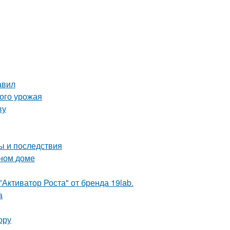
авил
того урожая
ву
ы и последствия
нном доме
Активатор Роста" от бренда 19lab.
а
ору