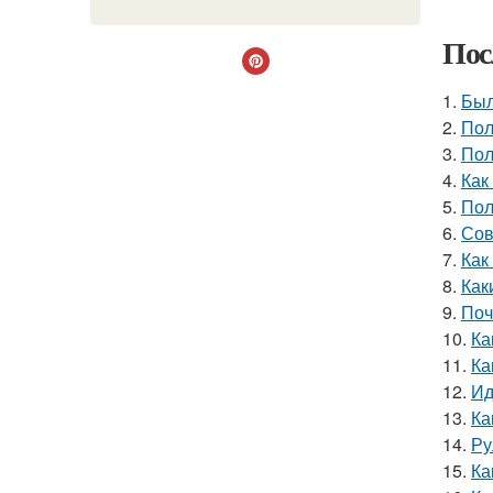
Пос
1.
Был
2.
Пол
3.
Пол
4.
Как
5.
Пол
6.
Сов
7.
Как
8.
Как
9.
Поч
10.
Ка
11.
Ка
12.
Ид
13.
Ка
14.
Ру
15.
Ка