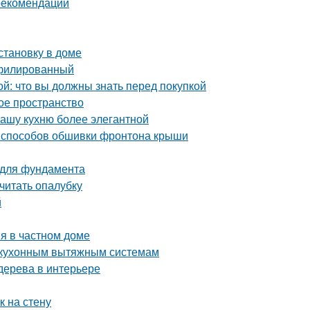
 рекомендации
становку в доме
офилированный
й: что вы должны знать перед покупкой
ое пространство
вашу кухню более элегантной
 способов обшивки фронтона крыши
 для фундамента
считать опалубку
й
я в частном доме
к кухонным вытяжным системам
 дерева в интерьере
к на стену