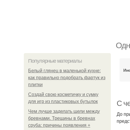
Одн
Популярные материалы
Ин
Белый глянец в маленькой кухне:
как правильно подобрать фартук из
плитки
Создай свою косметичку и сумку
для игр из пластиковых бутылок
С ч
Чем лучше заделать щели между
До пр
бревнами. Трещины в бревнах
предс
сруба: причины появления +