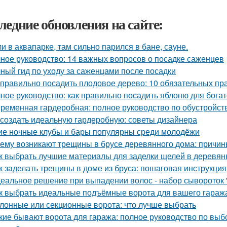
ледние обновления на сайте:
и в аквапарке, там сильно парился в бане, сауне.
ное руководство: 14 важных вопросов о посадке саженцев
ный гид по уходу за саженцами после посадки
 правильно посадить плодовое дерево: 10 обязательных пр
ное руководство: как правильно посадить яблоню для бога
ременная гардеробная: полное руководство по обустройст
 создать идеальную гардеробную: советы дизайнера
ие ночные клубы и бары популярны среди молодёжи
ему возникают трещины в брусе деревянного дома: причин
к выбрать лучшие материалы для заделки щелей в деревя
к заделать трещины в доме из бруса: пошаговая инструкция
еальное решение при выпадении волос - набор сывороток "
к выбрать идеальные подъёмные ворота для вашего гараж
лонные или секционные ворота: что лучше выбрать
кие бывают ворота для гаража: полное руководство по выб