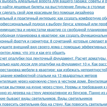
к выбрать идеальные ворота для вашего гаража: советы и
е найти дешевые билеты на выступление Линды в столице
к сделать свой дом красивым без помощи дизайнера
ильный и практичный интерьер: как создать комфортную об
офессиональный подход к выбору бруса: клееный или пр
еимущества и недостатки квартир со свободной планировко
ободная планировка в квартире: как создать функциональн
хонный фартук и гарнитура: 8 сочетаний, которые сделают 
учшите внешний вид своего дома с помощью эффективных
онтон дома: что это и как его обшить
счет опалубки под ленточный фундамент. Расчет арматуры
олько надо досок для опалубки на фундамент 10 н. Как рас
рестановка мебели в квартире: как избежать неприятносте
здание комфортной спальни на 13 квадратных метров
нтиляция через наружную стену в честном доме. Вентиляци
нтаж вытяжки на кухне через стену. Нормы и требования 
нно из дерева на стену декоративное из брусков. Панно из
кие бывают виды светильников. Виды светильников
к повесить светильник-бра на стену. Как повесить светильни