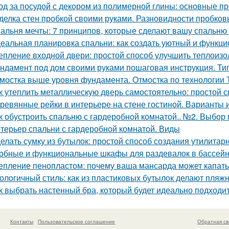
од за посудой с декором из полимерной глины: основные п
делка стен пробкой своими руками. Разновидности пробков
альня мечты: 7 принципов, которые сделают вашу спальню
еальная планировка спальни: как создать уютный и функц
епление входной двери: простой способ улучшить теплоиз
ндамент под дом своими руками пошаговая инструкция. Ти
мостка выше уровня фундамента. Отмостка по технологии
к утеплить металлическую дверь самостоятельно: простой
ревянные рейки в интерьере на стене гостиной. Варианты
к обустроить спальню с гардеробной комнатой.. №2. Выбор
терьер спальни с гардеробной комнатой. Виды
елать сумку из бутылок: простой способ создания утилитар
обные и функциональные шкафы для раздевалок в бассей
епление пенопластом: почему ваша мансарда может капать
ологичный стиль: как из пластиковых бутылок делают пляж
к выбрать настенный бра, который будет идеально подходи
Контакты
Пользовательское соглашение
Обратная св