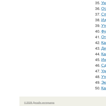
35.
Ух
36.
От
37.
Сп
38.
Ид
39.
Ут
40.
Фу
41.
От
42.
Ка
43.
Де
44.
Ка
45.
Ин
46.
Сд
47.
Уд
48.
Ут
49.
Эк
50.
Ка
© 2026 Дизайн интерьера