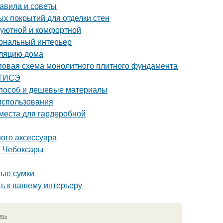
равила и советы
ых покрытий для отделки стен
 уютной и комфортной
иональный интерьер
оляцию дома
повая схема монолитного плитного фундамента
 ТИСЭ
 способ и дешевые материалы
 использования
 места для гардеробной
ного аксессуара
н Чебоксары
ные сумки
ть к вашему интерьеру
язь