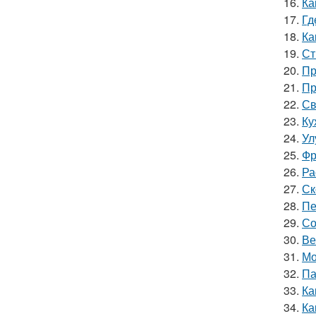
16.
Ка
17.
Гд
18.
Ка
19.
Ст
20.
Пр
21.
Пр
22.
Св
23.
Ку
24.
Ул
25.
Фр
26.
Ра
27.
Ск
28.
Пе
29.
Со
30.
Ве
31.
Мо
32.
Па
33.
Ка
34.
Ка