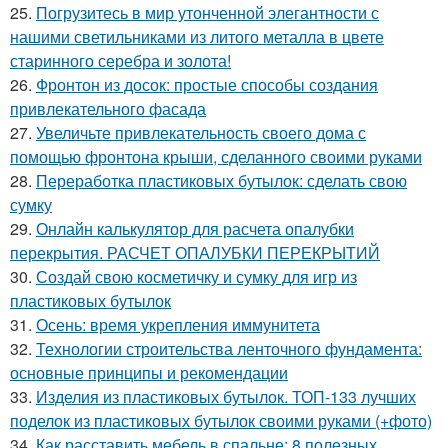
25.
Погрузитесь в мир утонченной элегантности с
нашими светильниками из литого металла в цвете
старинного серебра и золота!
26.
Фронтон из досок: простые способы создания
привлекательного фасада
27.
Увеличьте привлекательность своего дома с
помощью фронтона крыши, сделанного своими руками
28.
Переработка пластиковых бутылок: сделать свою
сумку
29.
Онлайн калькулятор для расчета опалубки
перекрытия. РАСЧЕТ ОПАЛУБКИ ПЕРЕКРЫТИЙ
30.
Создай свою косметичку и сумку для игр из
пластиковых бутылок
31.
Осень: время укрепления иммунитета
32.
Технологии строительства ленточного фундамента:
основные принципы и рекомендации
33.
Изделия из пластиковых бутылок. ТОП-133 лучших
поделок из пластиковых бутылок своими руками (+фото)
34.
Как расставить мебель в спальне: 8 полезных