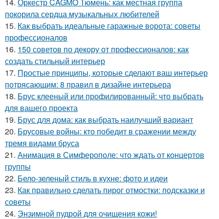
14.
Оркестр CAGMO Тюмень: как местная группа
покорила сердца музыкальных любителей
15.
Как выбрать идеальные гаражные ворота: советы
профессионалов
16.
150 советов по декору от профессионалов: как
создать стильный интерьер
17.
Простые принципы, которые сделают ваш интерьер
потрясающим: 8 правил в дизайне интерьера
18.
Брус клееный или профилированный: что выбрать
для вашего проекта
19.
Брус для дома: как выбрать наилучший вариант
20.
Брусовые войны: кто победит в сражении между
тремя видами бруса
21.
Анимация в Симферополе: что ждать от концертов
группы
22.
Бело-зеленый стиль в кухне: фото и идеи
23.
Как правильно сделать пирог отмостки: подсказки и
советы
24.
Энзимной пудрой для очищения кожи!