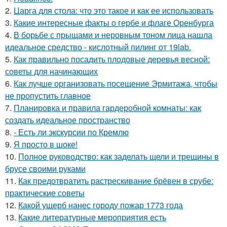
2.
Царга для стола: что это такое и как ее использовать
3.
Какие интересные факты о гербе и флаге Оренбурга
4.
В борьбе с прыщами и неровным тоном лица нашла
идеальное средство - кислотный пилинг от 19lab.
5.
Как правильно посадить плодовые деревья весной:
советы для начинающих
6.
Как лучше организовать посещение Эрмитажа, чтобы
не пропустить главное
7.
Планировка и правила гардеробной комнаты: как
создать идеальное пространство
8.
- Есть ли экскурсии по Кремлю
9.
Я просто в шоке!
10.
Полное руководство: как заделать щели и трещины в
брусе своими руками
11.
Как предотвратить растрескивание брёвен в срубе:
практические советы
12.
Какой ущерб нанес городу пожар 1773 года
13.
Какие литературные мероприятия есть