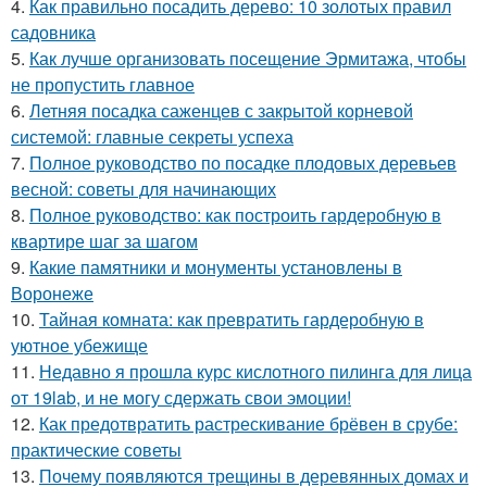
4.
Как правильно посадить дерево: 10 золотых правил
садовника
5.
Как лучше организовать посещение Эрмитажа, чтобы
не пропустить главное
6.
Летняя посадка саженцев с закрытой корневой
системой: главные секреты успеха
7.
Полное руководство по посадке плодовых деревьев
весной: советы для начинающих
8.
Полное руководство: как построить гардеробную в
квартире шаг за шагом
9.
Какие памятники и монументы установлены в
Воронеже
10.
Тайная комната: как превратить гардеробную в
уютное убежище
11.
Недавно я прошла курс кислотного пилинга для лица
от 19lab, и не могу сдержать свои эмоции!
12.
Как предотвратить растрескивание брёвен в срубе:
практические советы
13.
Почему появляются трещины в деревянных домах и