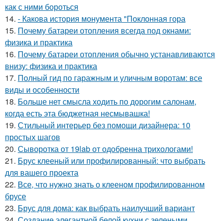
как с ними бороться
14.
- Какова история монумента "Поклонная гора
15.
Почему батареи отопления всегда под окнами:
физика и практика
16.
Почему батареи отопления обычно устанавливаются
внизу: физика и практика
17.
Полный гид по гаражным и уличным воротам: все
виды и особенности
18.
Больше нет смысла ходить по дорогим салонам,
когда есть эта бюджетная несмывашка!
19.
Стильный интерьер без помощи дизайнера: 10
простых шагов
20.
Сыворотка от 19lab от одобренна трихологами!
21.
Брус клееный или профилированный: что выбрать
для вашего проекта
22.
Все, что нужно знать о клееном профилированном
брусе
23.
Брус для дома: как выбрать наилучший вариант
24.
Создание элегантной белой кухни с зелеными