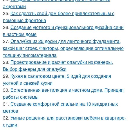
акцентами
25.
Как сделать свой дом более привлекательным с
помощью фронтона
26.
Создание уютного и функционального дизайна сени
в частном доме
27.
Опалубка из 25 доски для ленточного фундамента,
какой шаг стоек. Факторы, определяющие оптимальную
толщину пиломатериала
28.
Проектирование и расчет опалубки из фанеры.
Выбор фанеры для опалубки
29.
Кухня в салатовом цвете: 5 идей для создания
уютной и свежей кухни
30.
Естественная вентиляция в частном доме. Принцип
работы системы
31.
Создание комфортной спальни на 13 квадратных
метров
32.
Умные решения для расстановки мебели в квартире-
студии