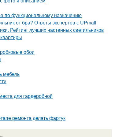
 с фото и описанием
ра по функциональному назначению
ильник от бра? Ответы экспертов с UPmall
ники. Рейтинг лучших настенных светильников
 квартиры
пробковые обои
ы
ь мебель
сти
 места для гардеробной
этапе ремонта делать фартук
язь