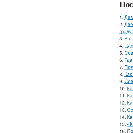
Пос
1.
Дев
2.
Две
граду
3.
В п
4.
Цар
5.
Сов
6.
Где
7.
Пол
8.
Как
9.
Сов
10.
Ко
11.
Ка
12.
Ка
13.
Со
14.
Ка
15.
- 
16.
По