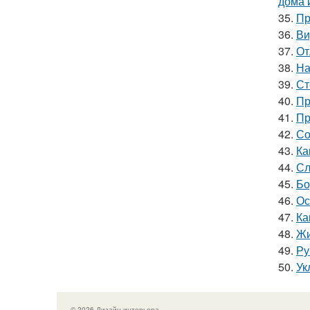
дома 
35.
Пр
36.
Ви
37.
От
38.
На
39.
Ст
40.
Пр
41.
Пр
42.
Со
43.
Ка
44.
Сл
45.
Бо
46.
Ос
47.
Ка
48.
Жи
49.
Ру
50.
Ук
© 2026 Дизайн интерьера