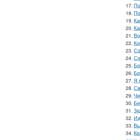
17.
По
18.
По
19.
Ка
20.
Ка
21.
Во
22.
Ко
23.
Со
24.
Со
25.
Бр
26.
Бр
27.
Я 
28.
Св
29.
Чи
30.
Бе
31.
Зе
32.
Ид
33.
Вы
34.
Кр