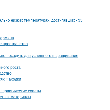
льно низких температурах, достигавших - 35
 термина
е пространство
льно посадить для успешного выращивания
чного роста
одство
тях Находки
 практические советы
веты и материалы