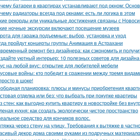
чему батареи в квартирах устанавливают под окном: Осн
чему радиаторы всегда под окнами: есть ли логика в этом
кие рекорды или уникальные достижения связаны с Новос
кие ночные экскурсии включают посещение музеев
рота для гаража подъемные: выбор, установка и уход
гда пройдут концерты группы Анимация в Астрахани
временный ремонт без дизайнера: как сэкономить и получи
здайте уютный интерьер: 10 полезных советов для дизайна
ус на любой вкус: открытие для любителей мебели
усовые войны: кто победит в сражении между тремя видам
просто в шоке!
ободная планировка: плюсы и минусы приобретения кварт
стовая отделка или без: что выбрать при покупке квартиры
з стен: как выгодно купить квартиру в новостройке без внут
леная кухня: как создать экологически чистое пространство
еальное средство для кончиков волос.
тяжка через стену на улицу. Требования к вытяжке в частн
асивый декор дома своими руками из подручных материало