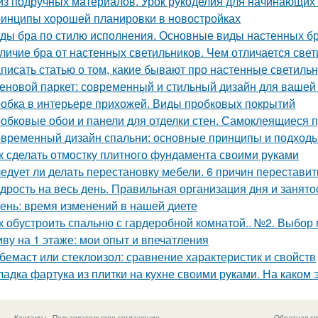
из подручных материалов. Урок рукоделия для начинающих
инципы хорошей планировки в новостройках
ды бра по стилю исполнения. Основные виды настенных б
личие бра от настенных светильников. Чем отличается свет
писать статью о том, какие бывают про настенные светиль
еновой паркет: современный и стильный дизайн для вашей
обка в интерьере прихожей. Виды пробковых покрытий
обковые обои и панели для отделки стен. Самоклеящиеся 
временный дизайн спальни: основные принципы и подход
к сделать отмостку плитного фундамента своими руками
едует ли делать перестановку мебели. 6 причин переставит
дрость на весь день. Правильная организация дня и занято
ень: время изменений в нашей диете
к обустроить спальню с гардеробной комнатой.. №2. Выбор
ву на 1 этаже: мои опыт и впечатления
бемаст или стеклоизол: сравнение характеристик и свойств
ладка фартука из плитки на кухне своими руками. На каком 
Контакты
Пользовательское соглашение
Обратная св