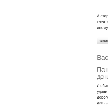
А ста
клеят
иному
читат
Вас
Пан
ден
Любит
удиви
дорог
длины