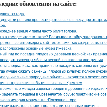
ледние обновления на сайте:
ушка, 33 года.
 девушки решили провести фотосессию в лесу при экстрема
сов.
оследнее время у папы часто болит голова.
га в комоде: что это такое? Раскрываем тайну загадочного
ременные интерьеры с хай-тек окнами: как создать стильно
 расположены основные музеи Ижевска
ный гид по посадке плодовых деревьев весной: как прави
 посадить саженцы яблони весной: пошаговая инструкция
еты специалиста: как правильно посадить саженцы для уда
гда лучше сажать саженцы плодовых культур: полное руков
кие уникальные природные объекты находятся в окрестнос
кие исторические события связаны с Кремлем
временные методы заделки трещин в деревянных изделиях:
к заделать трещины в бревенчатом срубе: практические со
Какова история монумента "Поклонная гора
чему радиаторы ставят под окнами: основные причины