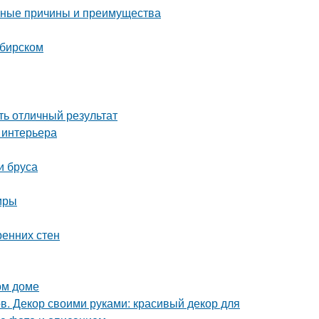
овные причины и преимущества
ибирском
ть отличный результат
 интерьера
и бруса
иры
ренних стен
ом доме
в. Декор своими руками: красивый декор для