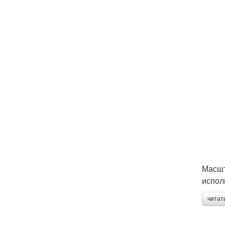
Масшт
испол
читат