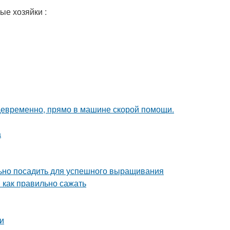
ые хозяйки :
девременно, прямо в машине скорой помощи.
а
льно посадить для успешного выращивания
 как правильно сажать
и