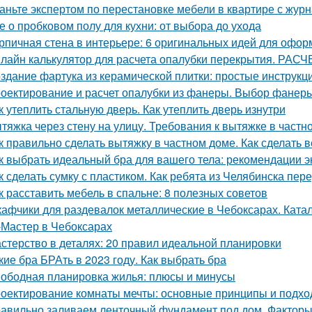
аньте экспертом по перестановке мебели в квартире с ж
е о пробковом полу для кухни: от выбора до ухода
рпичная стена в интерьере: 6 оригинальных идей для офо
лайн калькулятор для расчета опалубки перекрытия. 
здание фартука из керамической плитки: простые инструк
оектирование и расчет опалубки из фанеры. Выбор фанеры
к утеплить стальную дверь. Как утеплить дверь изнутри
тяжка через стену на улицу. Требования к вытяжке в частн
к правильно сделать вытяжку в частном доме. Как сделать 
к выбрать идеальный бра для вашего тела: рекомендации э
к сделать сумку с пластиком. Как ребята из Челябинска пе
к расставить мебель в спальне: 8 полезных советов
афчики для раздевалок металлические в Чебоксарах. Ката
Мастер в Чебоксарах
стерство в деталях: 20 правил идеальной планировки
кие бра БРАть в 2023 году. Как выбрать бра
ободная планировка жилья: плюсы и минусы
оектирование комнаты мечты: основные принципы и подх
авильно заливаем ленточный фундамент под дом. Факторы