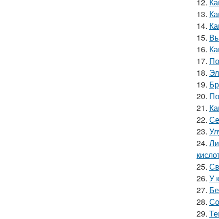
12.
Ка
13.
Ка
14.
Ка
15.
Вы
16.
Ка
17.
По
18.
Эл
19.
Бр
20.
По
21.
Ка
22.
Се
23.
Ул
24.
Ли
кислот
25.
Св
26.
У 
27.
Бе
28.
Со
29.
Те