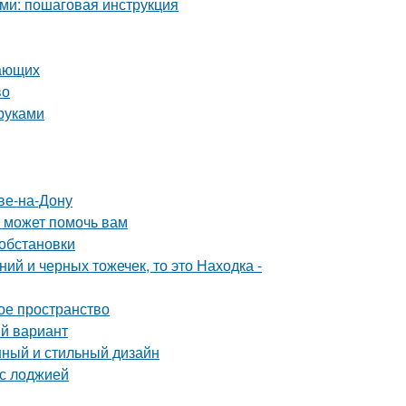
ми: пошаговая инструкция
нающих
во
руками
ве-на-Дону
о может помочь вам
 обстановки
ий и черных тожечек, то это Находка -
ое пространство
ый вариант
нный и стильный дизайн
 с лоджией