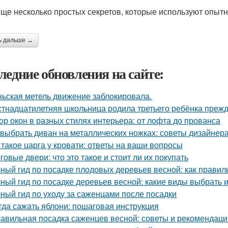
еще несколько простых секретов, которые используют опытн
ь дальше →
ледние обновления на сайте:
ьская метель движение заблокировала.
тнадцатилетняя школьница родила третьего ребёнка преж
ор окон в разных стилях интерьера: от лофта до прованса
 выбрать диван на металлических ножках: советы дизайнер
 такое царга у кровати: ответы на ваши вопросы
говые двери: что это такое и стоит ли их покупать
ный гид по посадке плодовых деревьев весной: как прави
ный гид по посадке деревьев весной: какие виды выбрать и
ный гид по уходу за саженцами после посадки
гда сажать яблони: пошаговая инструкция
авильная посадка саженцев весной: советы и рекомендаци