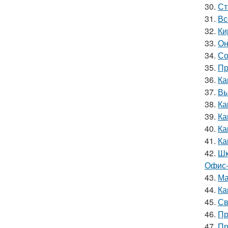
30.
Ст
31.
Вс
32.
Ки
33.
Он
34.
Со
35.
Пр
36.
Ка
37.
Вы
38.
Ка
39.
Ка
40.
Ка
41.
Ка
42.
Шк
Офис-
43.
Ма
44.
Ка
45.
Св
46.
Пр
47.
Пр