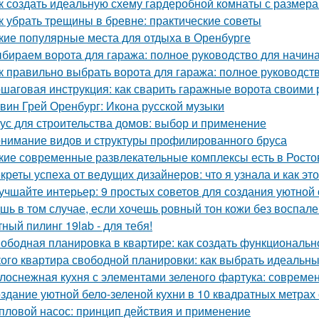
к создать идеальную схему гардеробной комнаты с размера
к убрать трещины в бревне: практические советы
кие популярные места для отдыха в Оренбурге
бираем ворота для гаража: полное руководство для начи
к правильно выбрать ворота для гаража: полное руководст
шаговая инструкция: как сварить гаражные ворота своими 
вин Грей Оренбург: Икона русской музыки
ус для строительства домов: выбор и применение
нимание видов и структуры профилированного бруса
кие современные развлекательные комплексы есть в Росто
креты успеха от ведущих дизайнеров: что я узнала и как эт
учшайте интерьер: 9 простых советов для создания уютной
шь в том случае, если хочешь ровный тон кожи без воспален
ный пилинг 19lab - для тебя!
ободная планировка в квартире: как создать функциональн
кого квартира свободной планировки: как выбрать идеальн
лоснежная кухня с элементами зеленого фартука: совреме
здание уютной бело-зеленой кухни в 10 квадратных метрах
пловой насос: принцип действия и применение