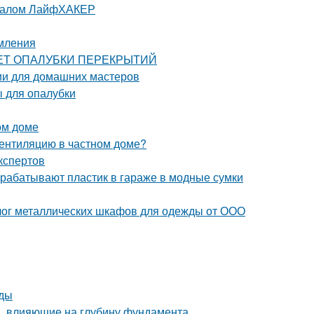
урналом ЛайфХАКЕР
рмления
РАСЧЕТ ОПАЛУБКИ ПЕРЕКРЫТИЙ
ции для домашних мастеров
 для опалубки
ом доме
вентиляцию в частном доме?
кспертов
рерабатывают пластик в гараже в модные сумки
лог металлических шкафов для одежды от ООО
оды
, влияющие на глубину фундамента