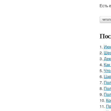
Есть 
читат
Пос
1.
Июн
2.
Шес
3.
Дек
4.
Как
5.
Что
6.
Цар
7.
Пол
8.
Пол
9.
Пол
10.
Ко
11.
Пр