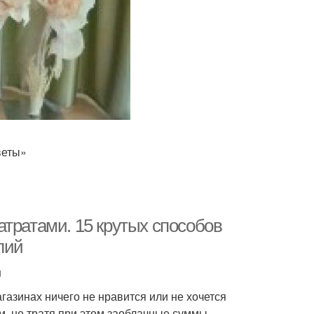
веты»
тратами. 15 крутых способов
лий
u
агазинах ничего не нравится или не хочется
м, не тратя при этом заоблачные суммы.