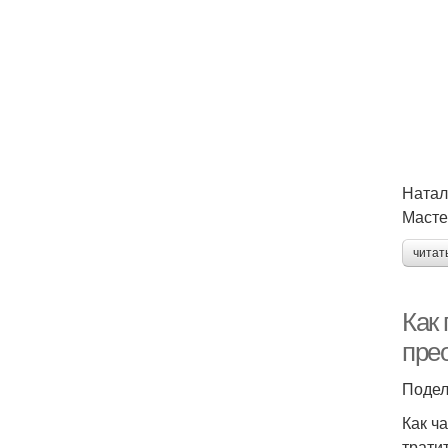
Натал
Масте
читат
Как
пре
Подел
Как ч
трати