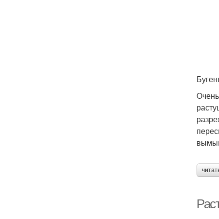
Буген
Очень
расту
разре
перес
вымыв
читат
Рас