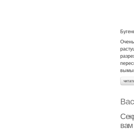
Буген
Очень
расту
разре
перес
вымыв
читат
Вас
Секр
вам