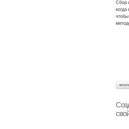
Сбор 
когда
чтобы
метод
читат
Соз
сво