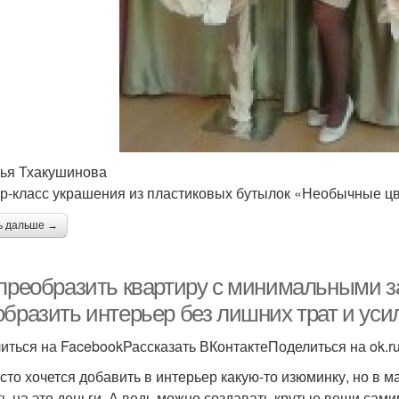
ья Тхакушинова
р-класс украшения из пластиковых бутылок «Необычные ц
ь дальше →
 преобразить квартиру с минимальными за
образить интерьер без лишних трат и уси
иться на FacebookРассказать ВКонтактеПоделиться на ok.r
асто хочется добавить в интерьер какую-то изюминку, но в м
ть на это деньги. А ведь можно создавать крутые вещи сами