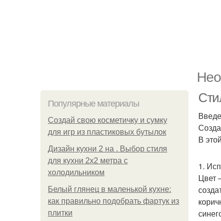
Нео
Сти
Популярные материалы
Введ
Создай свою косметичку и сумку
Созда
для игр из пластиковых бутылок
В это
Дизайн кухни 2 на . Выбор стиля
для кухни 2х2 метра с
1. Ис
холодильником
Цвет 
созда
Белый глянец в маленькой кухне:
корич
как правильно подобрать фартук из
синег
плитки