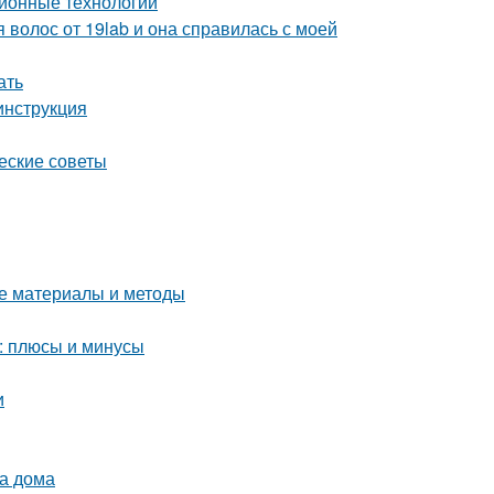
ионные технологии
 волос от 19lab и она справилась с моей
ать
инструкция
ческие советы
ие материалы и методы
: плюсы и минусы
и
ва дома