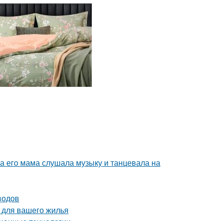
ка его мама слушала музыку и танцевала на
водов
 для вашего жилья