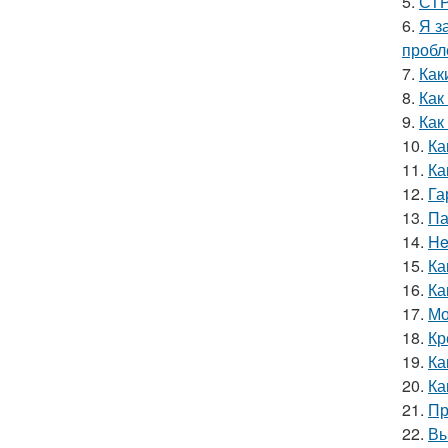
5.
СТР
6.
Я з
пробл
7.
Как
8.
Как
9.
Как
10.
Ка
11.
Ка
12.
Га
13.
Па
14.
He
15.
Ка
16.
Ка
17.
Мо
18.
Кр
19.
Ка
20.
Ка
21.
Пр
22.
Вы