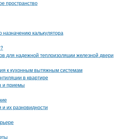
ое пространство
о назначению калькулятора
о?
бов для надежной теплоизоляции железной двери
ания к кухонным вытяжным системам
ентиляции в квартире
ы и приемы
ние
 и их разновидности
ерьере
веты