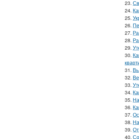
23.
Св
24.
Ка
25.
Ук
26.
Пе
27.
Ра
28.
Ра
29.
Ут
30.
Ка
кварт
31.
Вы
32.
Ве
33.
Ут
34.
Ка
35.
На
36.
Ка
37.
Ос
38.
На
39.
От
40.
Со