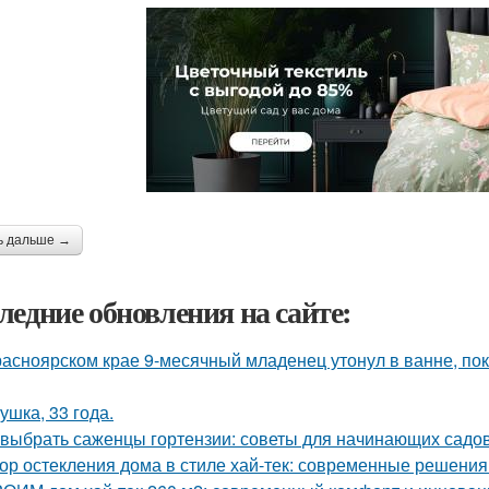
ь дальше →
ледние обновления на сайте:
расноярском крае 9-месячный младенец утонул в ванне, по
ушка, 33 года.
 выбрать саженцы гортензии: советы для начинающих садо
ор остекления дома в стиле хай-тек: современные решения