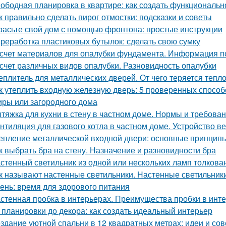
ободная планировка в квартире: как создать функциональн
к правильно сделать пирог отмостки: подсказки и советы
расьте свой дом с помощью фронтона: простые инструкции
реработка пластиковых бутылок: сделать свою сумку
счет материалов для опалубки фундамента. Информация п
счет различных видов опалубки. Разновидность опалубки
еплитель для металлических дверей. От чего теряется тепл
к утеплить входную железную дверь: 5 проверенных спосо
иры или загородного дома
тяжка для кухни в стену в частном доме. Нормы и требов
нтиляция для газового котла в частном доме. Устройство в
епление металлической входной двери: основные принцип
к выбрать бра на стену. Назначение и разновидности бра
стенный светильник из одной или нескольких ламп толкова
к называют настенные светильники. Настенные светильники
ень: время для здорового питания
стенная пробка в интерьерах. Преимущества пробки в инт
 планировки до декора: как создать идеальный интерьер
здание уютной спальни в 12 квадратных метрах: идеи и со