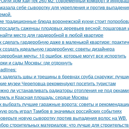
ОИМ дом хай-тек 260 м2: современный комфорт и инновац
аказала себе сыворотку для укрепления и против выпадения
емой.
ие традиционные блюда воронежской кухни стоит попробов
 посадить саженцы плодовых деревьев весной: пошаговая 
 найти место для гардеробной в любой квартире
к сделать гардеробную даже в маленькой квартире: практи
к создать идеальную гардеробную: советы дизайнера
рдеробная мечты: 10 ошибок, которые могут все испортить
рки и сады Москвы: где отдохнуть
adlines:
к заделать швы и трещины в бревнах сруба снаружи: лучш
кие музеи Череповца рекомендуют посетить туристам
жно ли устанавливать радиаторы отопления не под окнами
емль и Красная площадь: сердце Москвы
к выбрать лучшие гаражные ворота: советы и рекомендаци
кую роль играл Тамбов в значимых российских событиях
оверьте новую сыворотку против выпадения волос на WB.
бор строительных материалов: что лучше для строительст