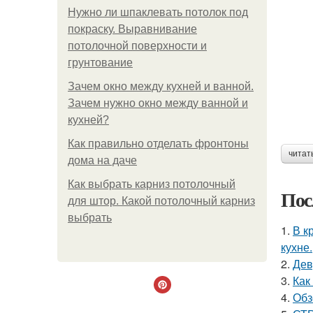
Нужно ли шпаклевать потолок под
покраску. Выравнивание
потолочной поверхности и
грунтование
Зачем окно между кухней и ванной.
Зачем нужно окно между ванной и
кухней?
Как правильно отделать фронтоны
читат
дома на даче
Как выбрать карниз потолочный
Пос
для штор. Какой потолочный карниз
выбрать
1.
В к
кухне.
2.
Дев
3.
Как
4.
Обз