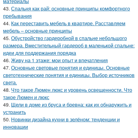
материалы
43.
Спальня как рай: основные принципы комфортного
пребывания
44.
Как переставить мебель в квартире. Расставляем
мебель – основные принципы
45.
Обустройство гардеробной в спальне небольшого
размера. Вместительный гардероб в маленькой спальне:
идеи для поддержания порядка
46.
Живу на 1 этаже: мои опыт и впечатления
47.
Основные световые понятия и единицы. Основные
светотехнические понятия и единицы. Выбор источников
света.
48.
Что такое Люмен люкс и уровень освещенности. Что
такое Люмен и люкс
49.
Щели в доме из бруса и бревна: как их обнаружить и
устранить
50.
Новинки дизайна кухни в зелёном: тенденции и
инновации