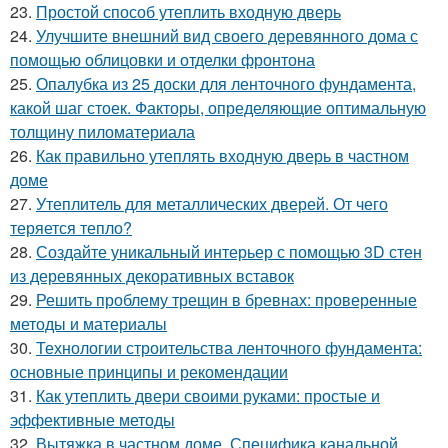
23.
Простой способ утеплить входную дверь
24.
Улучшите внешний вид своего деревянного дома с
помощью облицовки и отделки фронтона
25.
Опалубка из 25 доски для ленточного фундамента,
какой шаг стоек. Факторы, определяющие оптимальную
толщину пиломатериала
26.
Как правильно утеплять входную дверь в частном
доме
27.
Утеплитель для металлических дверей. От чего
теряется тепло?
28.
Создайте уникальный интерьер с помощью 3D стен
из деревянных декоративных вставок
29.
Решить проблему трещин в бревнах: проверенные
методы и материалы
30.
Технологии строительства ленточного фундамента:
основные принципы и рекомендации
31.
Как утеплить двери своими руками: простые и
эффективные методы
32.
Вытяжка в частном доме. Специфика канальной