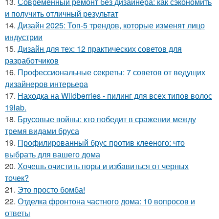
13.
Современный ремонт без дизайнера: как сэкономить
и получить отличный результат
14.
Дизайн 2025: Топ-5 трендов, которые изменят лицо
индустрии
15.
Дизайн для тех: 12 практических советов для
разработчиков
16.
Профессиональные секреты: 7 советов от ведущих
дизайнеров интерьера
17.
Находка на Wildberries - пилинг для всех типов волос
19lab.
18.
Брусовые войны: кто победит в сражении между
тремя видами бруса
19.
Профилированный брус против клееного: что
выбрать для вашего дома
20.
Хочешь очистить поры и избавиться от черных
точек?
21.
Это просто бомба!
22.
Отделка фронтона частного дома: 10 вопросов и
ответы