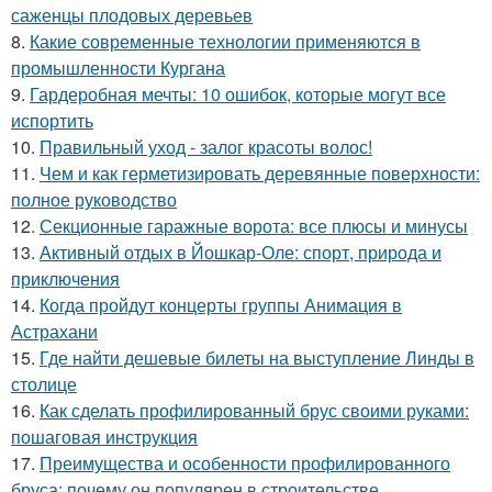
саженцы плодовых деревьев
8.
Какие современные технологии применяются в
промышленности Кургана
9.
Гардеробная мечты: 10 ошибок, которые могут все
испортить
10.
Правильный уход - залог красоты волос!
11.
Чем и как герметизировать деревянные поверхности:
полное руководство
12.
Секционные гаражные ворота: все плюсы и минусы
13.
Активный отдых в Йошкар-Оле: спорт, природа и
приключения
14.
Когда пройдут концерты группы Анимация в
Астрахани
15.
Где найти дешевые билеты на выступление Линды в
столице
16.
Как сделать профилированный брус своими руками:
пошаговая инструкция
17.
Преимущества и особенности профилированного
бруса: почему он популярен в строительстве