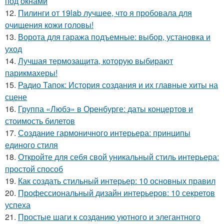
под окнами
12.
Пилинги от 19lab лучшее, что я пробовала для
очищения кожи головы!
13.
Ворота для гаража подъемные: выбор, установка и
уход
14.
Лучшая термозащита, которую выбирают
парикмахеры!
15.
Радио Тапок: История создания и их главные хиты на
сцене
16.
Группа «Любэ» в Оренбурге: даты концертов и
стоимость билетов
17.
Создание гармоничного интерьера: принципы
единого стиля
18.
Откройте для себя свой уникальный стиль интерьера:
простой способ
19.
Как создать стильный интерьер: 10 основных правил
20.
Профессиональный дизайн интерьеров: 10 секретов
успеха
21.
Простые шаги к созданию уютного и элегантного