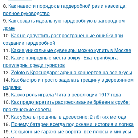
8.
Как навести порядок в гардеробной раз и навсегда:
полное руководство
9.
Как создать идеальную гардеробную в загородном
доме
10.
Как не допустить распространенные ошибки при
создании гардеробной
11.
Какие уникальные сувениры можно купить в Москве
12.
Какие природные места вокруг Екатеринбурга
популярны среди туристов
13.
Zoloto в Краснодаре: афиша концертов на все вкусы
14.
Как быстро и просто заделать трещину в деревянном
изделии
15.
Какую роль играла Чита в революции 1917 года
16.
Как предотвратить растрескивание брёвен в срубе:
практические советы
17.
Как убрать трещины в древесине: 2 лёгких метода
18.
Почему батареи всегда под окнами: история и логика
19.
Секционные гаражные ворота: все плюсы и минусы