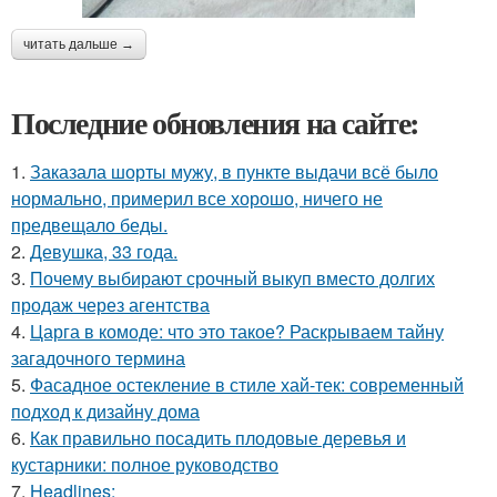
читать дальше →
Последние обновления на сайте:
1.
Заказала шорты мужу, в пункте выдачи всё было
нормально, примерил все хорошо, ничего не
предвещало беды.
2.
Девушка, 33 года.
3.
Почему выбирают срочный выкуп вместо долгих
продаж через агентства
4.
Царга в комоде: что это такое? Раскрываем тайну
загадочного термина
5.
Фасадное остекление в стиле хай-тек: современный
подход к дизайну дома
6.
Как правильно посадить плодовые деревья и
кустарники: полное руководство
7.
Headlines: