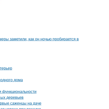
амеры заметили, как он ночью пробирается в
нтерьер
родного дома
 и функциональности
вых деревьев
ервые саженцы на даче
ся успеха при посадке