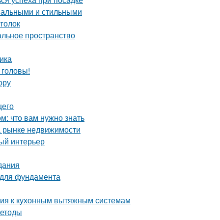
ональными и стильными
уголок
альное пространство
ика
 головы!
ору
щего
: что вам нужно знать
а рынке недвижимости
ный интерьер
дания
 для фундамента
ания к кухонным вытяжным системам
методы