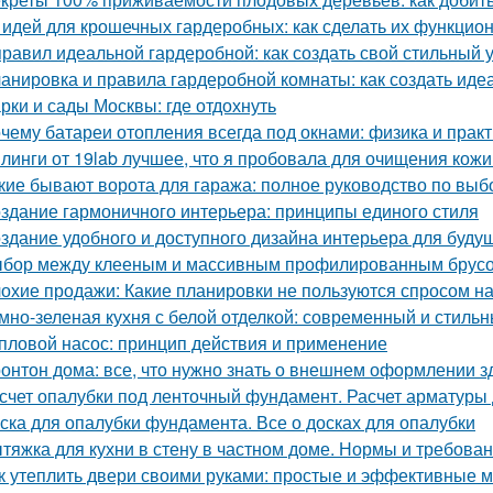
 идей для крошечных гардеробных: как сделать их функци
правил идеальной гардеробной: как создать свой стильный 
анировка и правила гардеробной комнаты: как создать иде
рки и сады Москвы: где отдохнуть
чему батареи отопления всегда под окнами: физика и практ
линги от 19lab лучшее, что я пробовала для очищения кожи
кие бывают ворота для гаража: полное руководство по выб
здание гармоничного интерьера: принципы единого стиля
здание удобного и доступного дизайна интерьера для буду
бор между клееным и массивным профилированным брусом
охие продажи: Какие планировки не пользуются спросом н
мно-зеленая кухня с белой отделкой: современный и стиль
пловой насос: принцип действия и применение
онтон дома: все, что нужно знать о внешнем оформлении з
счет опалубки под ленточный фундамент. Расчет арматуры
ска для опалубки фундамента. Все о досках для опалубки
тяжка для кухни в стену в частном доме. Нормы и требов
к утеплить двери своими руками: простые и эффективные 