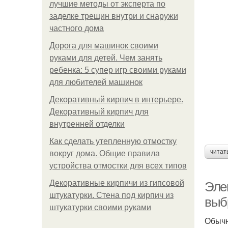
лучшие методы от эксперта по
заделке трещин внутри и снаружи
частного дома
Дорога для машинок своими
руками для детей. Чем занять
ребенка: 5 супер игр своими руками
для любителей машинок
Декоративный кирпич в интерьере.
Декоративный кирпич для
внутренней отделки
Как сделать утепленную отмостку
читат
вокруг дома. Общие правила
устройства отмостки для всех типов
Декоративные кирпичи из гипсовой
Эле
штукатурки. Стена под кирпич из
выб
штукатурки своими руками
Обычн