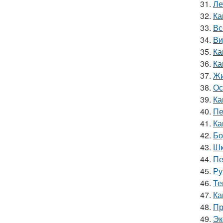
31.
Ле
32.
Ка
33.
Вс
34.
Ви
35.
Ка
36.
Ка
37.
Жи
38.
Ос
39.
Ка
40.
Пе
41.
Ка
42.
Бо
43.
Шк
44.
Пе
45.
Ру
46.
Те
47.
Ка
48.
Пр
49.
Эк