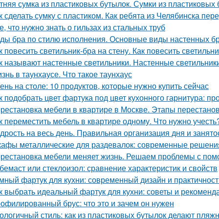
тняя сумка из пластиковых бутылок. Сумки из пластиковых 
к сделать сумку с пластиком. Как ребята из Челябинска пе
е, что нужно знать о гильзах из стальных труб
ды бра по стилю исполнения. Основные виды настенных б
к повесить светильник-бра на стену. Как повесить светильни
к называют настенные светильники. Настенные светильники
знь в таунхаусе. Что такое таунхаус
ень на столе: 10 продуктов, которые нужно купить сейчас
к подобрать цвет фартука под цвет кухонного гарнитура: п
рестановка мебели в квартире в Москве. Этапы перестано
к переместить мебель в квартире одному. Что нужно учесть
дрость на весь день. Правильная организация дня и занято
афы металлические для раздевалок: современные решения
рестановка мебели меняет жизнь. Решаем проблемы с помо
бемаст или стеклоизол: сравнение характеристик и свойств
мный фартук для кухни: современный дизайн и практичност
к выбрать идеальный фартук для кухни: советы и рекоменд
офилированный брус: что это и зачем он нужен
ологичный стиль: как из пластиковых бутылок делают пляж