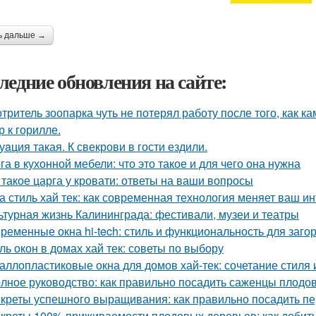
ь дальше →
ледние обновления на сайте:
тритель зоопарка чуть не потерял работу после того, как к
р к горилле.
уaция такая. К свекрови в гости ездили.
га в кухонной мебели: что это такое и для чего она нужна
 такое царга у кровати: ответы на ваши вопросы
а стиль хай тек: как современная технология меняет ваш и
ьтурная жизнь Калининграда: фестивали, музеи и театры
ременные окна hi-tech: стиль и функциональность для заго
ль окон в домах хай тек: советы по выбору
аллопластиковые окна для домов хай-тек: сочетание стиля
лное руководство: как правильно посадить саженцы плодо
креты успешного выращивания: как правильно посадить п
креты 100% приживаемости плодовых деревьев: как добить