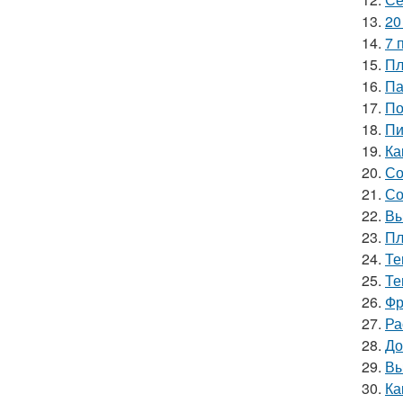
13.
20
14.
7 
15.
Пл
16.
Па
17.
По
18.
Пи
19.
Ка
20.
Со
21.
Со
22.
Вы
23.
Пл
24.
Те
25.
Те
26.
Фр
27.
Ра
28.
До
29.
Вы
30.
Ка