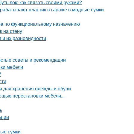
бутылок: как связать своими руками?
рерабатывают пластик в гараже в модные сумки
ра по функциональному назначению
к на стену
 и их разновидности
ростые советы и рекомендации
вки мебели
?
сти
 для хранения одежды и обуви
щью перестановки мебели...
ь
ации
ные сумки