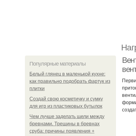
Наг
Вен
Популярные материалы
вен
Белый глянец в маленькой кухне:
Перви
как правильно подобрать фартук из
прито
плитки
венти
Создай свою косметичку и сумку
форми
для игр из пластиковых бутылок
созда
Чем лучше заделать щели между
бревнами. Трещины в бревнах
сруба: причины появления +