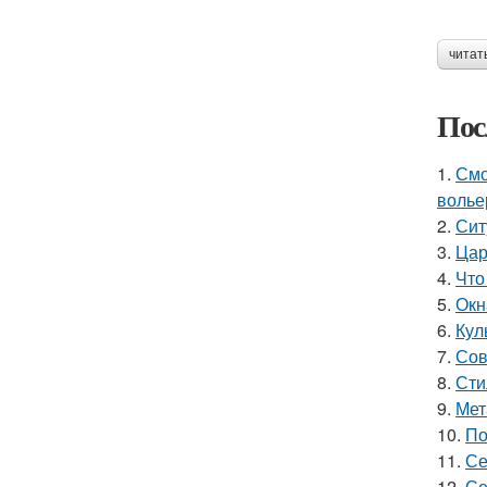
читат
Пос
1.
Смо
волье
2.
Сит
3.
Цар
4.
Что
5.
Окн
6.
Кул
7.
Сов
8.
Сти
9.
Мет
10.
По
11.
Се
12.
Се