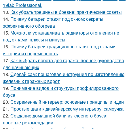
19lab Professional.
13.
Как убрать трещины в бревне: практические советы
14.
Почему батареи ставят под окном: секреты
эффективного обогрева
15.
Можно ли устанавливать радиаторы отопления не
под окнами: плюсы и минусы
16.
Почему батареи традиционно ставят под окнами:
история и современность
17.
Как выбрать ворота для гаража: полное руководство
для начинающих
18.
Сделай сам: пошаговая инструкция по изготовлению
железных гаражных ворот
19.
Понимание видов и структуры профилированного
бруса
20.
Современный интерьер: основные принципы и идеи
21.
Простые шаги к дизайнерскому интерьеру: самоучка
22.
Создание домашней бани из клееного бруса:
простые рекомендации