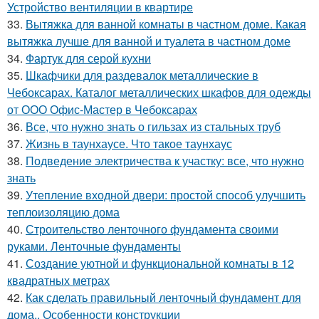
Устройство вентиляции в квартире
33.
Вытяжка для ванной комнаты в частном доме. Какая
вытяжка лучше для ванной и туалета в частном доме
34.
Фартук для серой кухни
35.
Шкафчики для раздевалок металлические в
Чебоксарах. Каталог металлических шкафов для одежды
от ООО Офис-Мастер в Чебоксарах
36.
Все, что нужно знать о гильзах из стальных труб
37.
Жизнь в таунхаусе. Что такое таунхаус
38.
Подведение электричества к участку: все, что нужно
знать
39.
Утепление входной двери: простой способ улучшить
теплоизоляцию дома
40.
Строительство ленточного фундамента своими
руками. Ленточные фундаменты
41.
Создание уютной и функциональной комнаты в 12
квадратных метрах
42.
Как сделать правильный ленточный фундамент для
дома.. Особенности конструкции