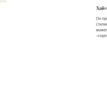
Хай-
Он пр
стили
может
«спря