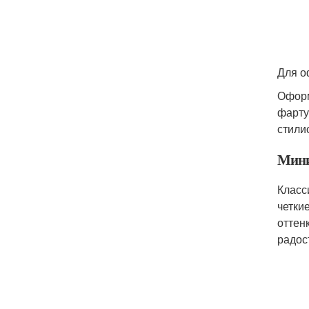
Для о
Оформ
фарту
стили
Мини
Класс
четки
оттен
радос