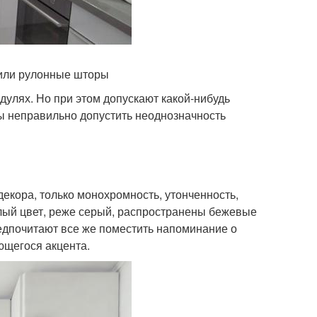
 или рулонные шторы
лях. Но при этом допускают какой-нибудь
бы неправильно допустить неоднозначность
екора, только монохромность, утонченность,
елый цвет, реже серый, распространены бежевые
едпочитают все же поместить напоминание о
ющегося акцента.