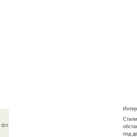
Интер
Стили
⇦
обста
под д