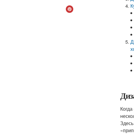
К
Д
х
Диз
Когда 
неско
Здесь
«прип