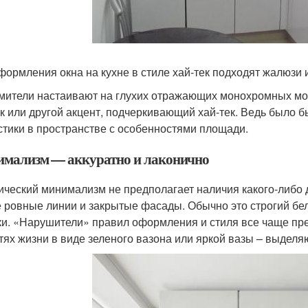
формления окна на кухне в стиле хай-тек подходят жалюзи
ители настаивают на глухих отражающих монохромных моду
к или другой акцент, подчеркивающий хай-тек. Ведь было 
стики в пространстве с особенностями площади.
мализм — аккуратно и лаконично
ический минимализм не предполагает наличия какого-либо д
е ровные линии и закрытые фасады. Обычно это строгий б
ки. «Нарушители» правил оформления и стиля все чаще пр
тях жизни в виде зеленого вазона или яркой вазы – выделя