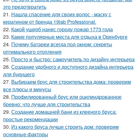
это предотвратить
21.
Нашла спасение для своих волос - маску с
кератином от бренда 19lab Professional.
22.
Какой ущерб нанес городу пожар 1773 года
23.
Какие популярные места для отдыха в Оренбурге
24.
Почему батареи всегда под окном: секреты
оптимального отопления
25.
Просто и быстро: самоучитель по дизайну интерьера
26.
Создание удобного и доступного дизайна интерьера
для будущего
27.
Выбираем брус для строительства дома: проверим
все плюсы и минусы
28.
Профилированный брус или оцилиндрованное
бревно: что лучше для строительства
29.
Создание домашней бани из клееного бруса:
простые рекомендации
30.
Из какого бруса лучше строить дом: проверим
основные факторы