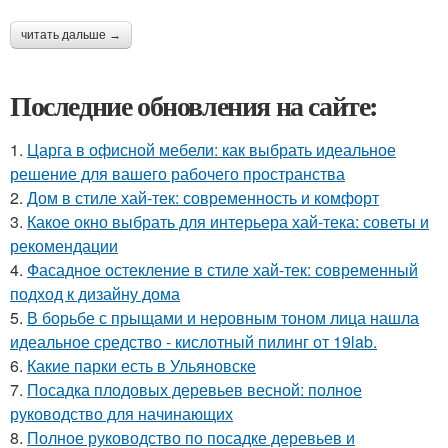
читать дальше →
Последние обновления на сайте:
1.
Царга в офисной мебели: как выбрать идеальное
решение для вашего рабочего пространства
2.
Дом в стиле хай-тек: современность и комфорт
3.
Какое окно выбрать для интерьера хай-тека: советы и
рекомендации
4.
Фасадное остекление в стиле хай-тек: современный
подход к дизайну дома
5.
В борьбе с прыщами и неровным тоном лица нашла
идеальное средство - кислотный пилинг от 19lab.
6.
Какие парки есть в Ульяновске
7.
Посадка плодовых деревьев весной: полное
руководство для начинающих
8.
Полное руководство по посадке деревьев и