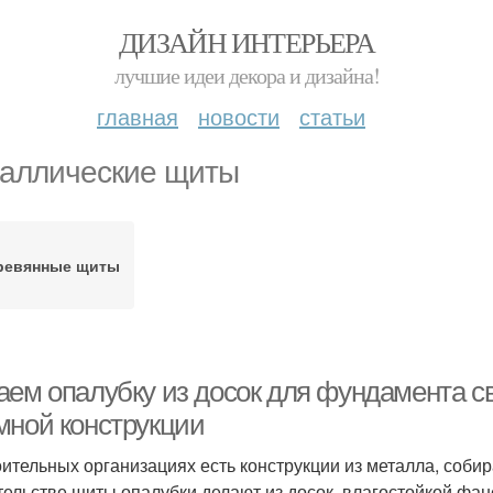
ДИЗАЙН ИНТЕРЬЕРА
лучшие идеи декора и дизайна!
главная
новости
статьи
аллические щиты
ревянные щиты
аем опалубку из досок для фундамента 
мной конструкции
оительных организациях есть конструкции из металла, соби
тельстве щиты опалубки делают из досок, влагостойкой фан