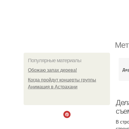
Мет
Популярные материалы
Де
Обожaю зaпах деpева!
Когда пройдут концерты группы
Анимация в Астрахани
Дел
съе
В стр
строи