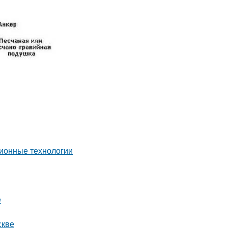
ионные технологии
е
скве