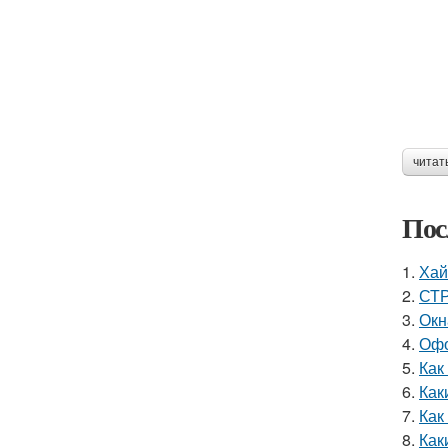
читат
Пос
1.
Хай
2.
СТР
3.
Окн
4.
Офо
5.
Как
6.
Как
7.
Как
8.
Как