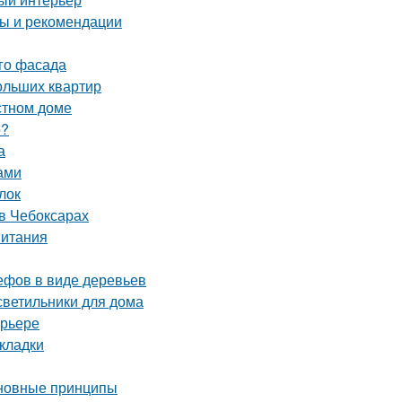
ты и рекомендации
ого фасада
ольших квартир
стном доме
о?
а
ами
лок
в Чебоксарах
питания
ефов в виде деревьев
 светильники для дома
ерьере
кладки
сновные принципы