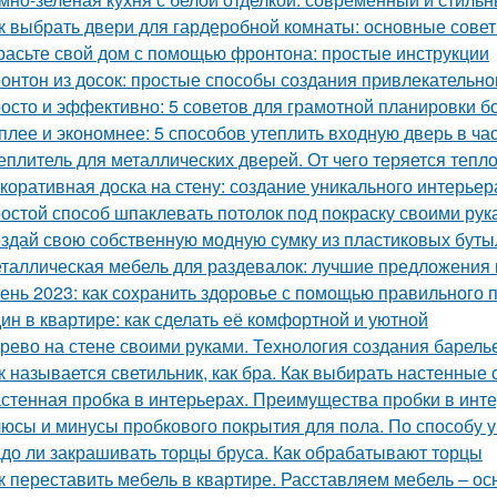
к выбрать двери для гардеробной комнаты: основные сове
расьте свой дом с помощью фронтона: простые инструкции
онтон из досок: простые способы создания привлекательн
осто и эффективно: 5 советов для грамотной планировки б
плее и экономнее: 5 способов утеплить входную дверь в ча
еплитель для металлических дверей. От чего теряется тепл
коративная доска на стену: создание уникального интерьер
остой способ шпаклевать потолок под покраску своими рук
здай свою собственную модную сумку из пластиковых буты
таллическая мебель для раздевалок: лучшие предложения 
ень 2023: как сохранить здоровье с помощью правильного 
ин в квартире: как сделать её комфортной и уютной
рево на стене своими руками. Технология создания барель
к называется светильник, как бра. Как выбирать настенные
стенная пробка в интерьерах. Преимущества пробки в инт
юсы и минусы пробкового покрытия для пола. По способу у
до ли закрашивать торцы бруса. Как обрабатывают торцы
к переставить мебель в квартире. Расставляем мебель – о