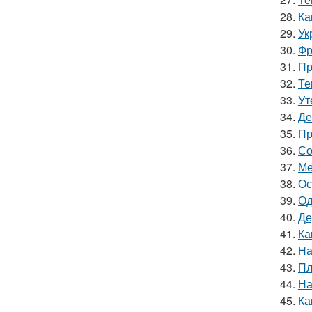
28.
Ка
29.
Ук
30.
Фр
31.
Пр
32.
Те
33.
Ут
34.
Де
35.
Пр
36.
Со
37.
Ме
38.
Ос
39.
Од
40.
Де
41.
Ка
42.
На
43.
Пл
44.
На
45.
Ка