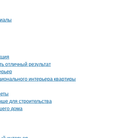
риалы
кция
ть отличный результат
ерьер
ционального интерьера квартиры
веты
чше для строительства
шего дома
ный интерьер