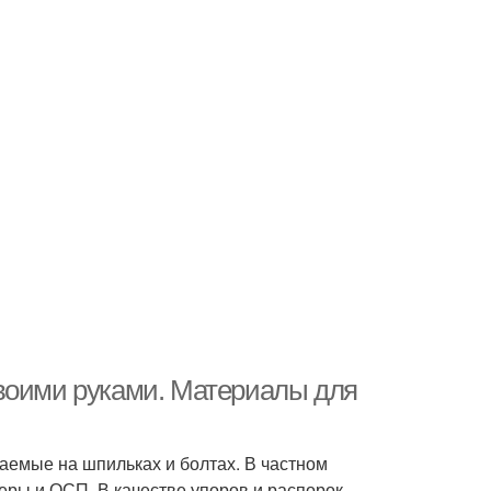
своими руками. Материалы для
раемые на шпильках и болтах. В частном
еры и ОСП. В качестве упоров и распорок