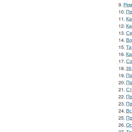
9.
Рем
10.
Пр
11.
Ка
12.
Ка
13.
Се
14.
Во
15.
Та
16.
Ка
17.
Со
18.
35
19.
Пр
20.
Пр
21.
Ст
22.
Пр
23.
Пр
24.
Вс
25.
Пр
26.
Ос
27.
Те