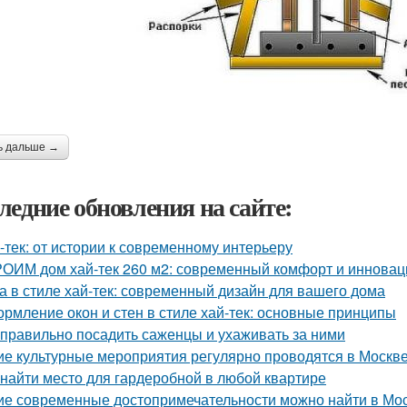
ь дальше →
ледние обновления на сайте:
-тек: от истории к современному интерьеру
ОИМ дом хай-тек 260 м2: современный комфорт и инновац
а в стиле хай-тек: современный дизайн для вашего дома
рмление окон и стен в стиле хай-тек: основные принципы
 правильно посадить саженцы и ухаживать за ними
ие культурные мероприятия регулярно проводятся в Москв
 найти место для гардеробной в любой квартире
ие современные достопримечательности можно найти в Мо