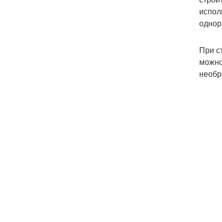
испол
однор
При с
можно
необр