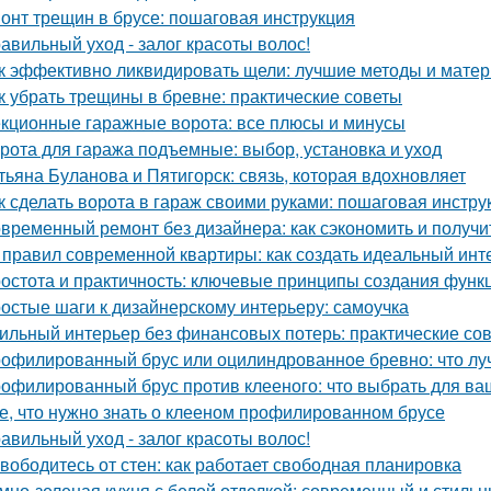
онт трещин в брусе: пошаговая инструкция
авильный уход - залог красоты волос!
к эффективно ликвидировать щели: лучшие методы и мате
к убрать трещины в бревне: практические советы
кционные гаражные ворота: все плюсы и минусы
рота для гаража подъемные: выбор, установка и уход
тьяна Буланова и Пятигорск: связь, которая вдохновляет
к сделать ворота в гараж своими руками: пошаговая инстру
временный ремонт без дизайнера: как сэкономить и получи
 правил современной квартиры: как создать идеальный инт
остота и практичность: ключевые принципы создания функ
остые шаги к дизайнерскому интерьеру: самоучка
ильный интерьер без финансовых потерь: практические со
офилированный брус или оцилиндрованное бревно: что лу
офилированный брус против клееного: что выбрать для ва
е, что нужно знать о клееном профилированном брусе
авильный уход - залог красоты волос!
вободитесь от стен: как работает свободная планировка
мно-зеленая кухня с белой отделкой: современный и стиль