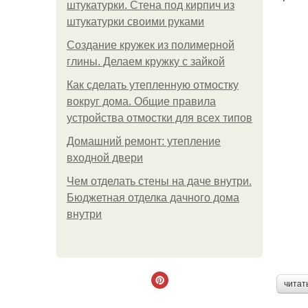
штукатурки. Стена под кирпич из
штукатурки своими руками
Создание кружек из полимерной
глины. Делаем кружку с зайкой
Как сделать утепленную отмостку
вокруг дома. Общие правила
устройства отмостки для всех типов
Домашний ремонт: утепление
входной двери
Чем отделать стены на даче внутри.
Бюджетная отделка дачного дома
внутри
читат