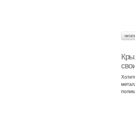
читат
Кры
сво
Хотит
метал
полик