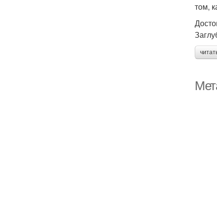
том, 
Досто
Заглу
читат
Мет