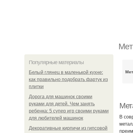
Мет
Популярные материалы
Мет
Белый глянец в маленькой кухне:
как правильно подобрать фартук из
плитки
Дорога для машинок своими
руками для детей. Чем занять
Мет
ребенка: 5 супер игр своими руками
В сов
для любителей машинок
метал
Декоративные кирпичи из гипсовой
преим