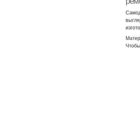
рем
Самод
выгля
изгот
Матер
Чтобы