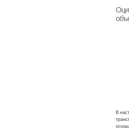
Оци
объ
В нас
транс
оснащ